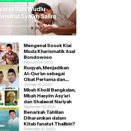
yarat Sah Wudlu
enurut Syaikh Salim
ARTA NU
Desember 11, 2020
Mengenal Sosok Kiai
Muda Kharismatik Asal
Bondowoso
Februari 08, 2022
Ruqyah, Menjadikan
Al-Qur’an sebagai
Obat Pertama dan
Utama
Oktober 30, 2020
Mbah Kholil Bangkalan,
Mbah Hasyim Asy’ari
dan Shalawat Nariyah
September 03, 2021
Benarkah Tahlilan
Diharamkan dalam
Kitab I'anatut Thalibin?
Desember 01, 2020