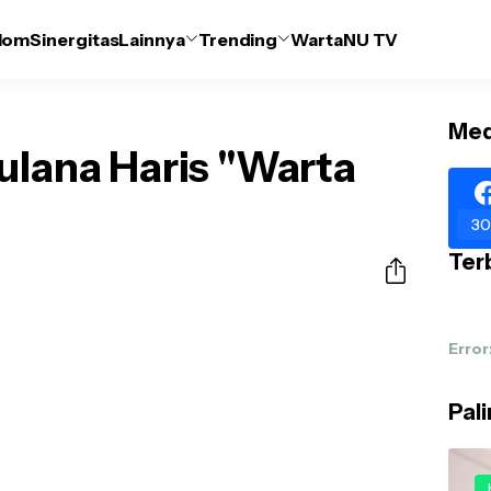
lom
Sinergitas
Lainnya
Trending
WartaNU TV
Med
ulana Haris "Warta
30
Terb
Error
Pal