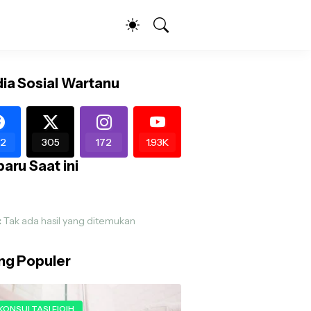
ia Sosial Wartanu
2
305
172
1.93K
aru Saat ini
:
Tak ada hasil yang ditemukan
ing Populer
KONSULTASI FIQIH