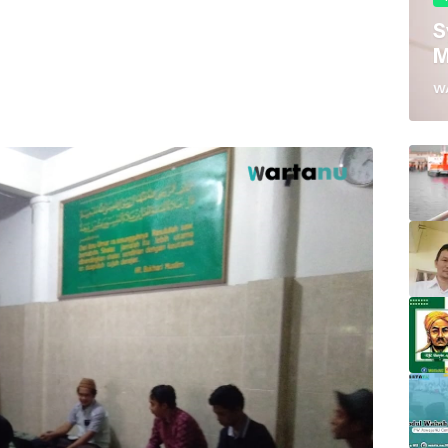
S
M
W