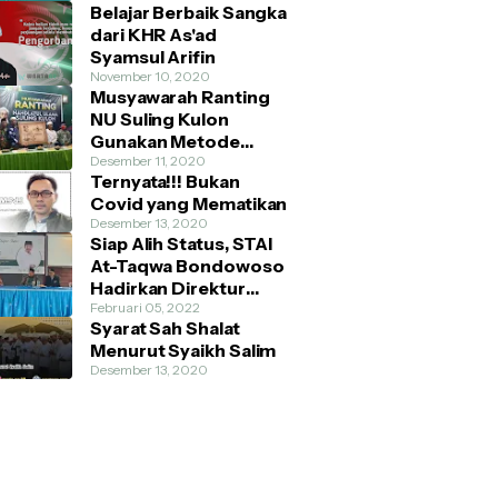
Belajar Berbaik Sangka
dari KHR As'ad
Syamsul Arifin
November 10, 2020
Musyawarah Ranting
NU Suling Kulon
Gunakan Metode
AHWA dan Demokratis
Desember 11, 2020
Ternyata!!! Bukan
Covid yang Mematikan
Desember 13, 2020
Siap Alih Status, STAI
At-Taqwa Bondowoso
Hadirkan Direktur
Pendidikan Tinggi
Februari 05, 2022
Syarat Sah Shalat
Kemenag RI
Menurut Syaikh Salim
Desember 13, 2020