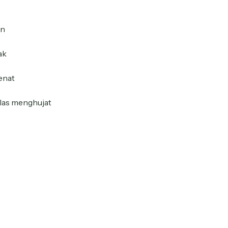
an
ak
enat
las menghujat