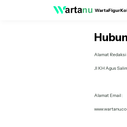
Warta
Figur
Ko
Hubun
Alamat Redak
Jl KH Agus Sal
Alamat Email :
www.wartanu.c