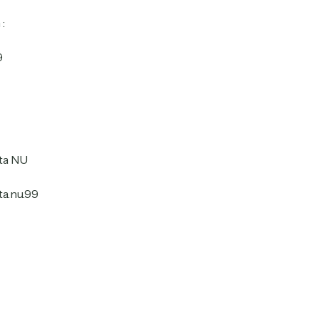
:
9
ta NU
ta.nu.99