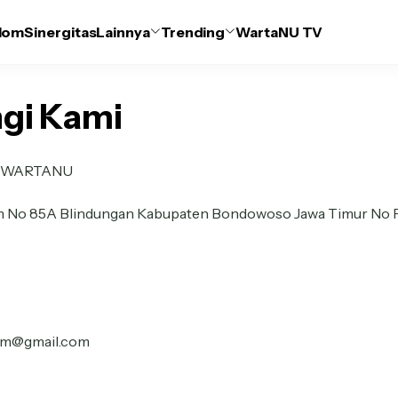
lom
Sinergitas
Lainnya
Trending
WartaNU TV
gi Kami
si WARTANU
im No 85A Blindungan Kabupaten Bondowoso Jawa Timur No 
om@gmail.com