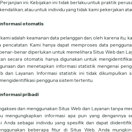
erjanjian ini. Kebijakan ini tidak berlaku untuk praktik peru
 kendalikan, atau untuk individu yang tidak kami pekerjakan atau
nformasi otomatis
 kami adalah keamanan data pelanggan dan, oleh karena itu,
a pencatatan. Kami hanya dapat memproses data pengguna
benar-benar diperlukan untuk memelihara Situs Web dan Lay
an secara otomatis hanya digunakan untuk mengidentifik
gunaan dan menetapkan informasi statistik mengenai peng
eb dan Layanan. Informasi statistik ini tidak dikumpulkan 
mengidentifikasi pengguna sistem tertentu.
nformasi pribadi
ngakses dan menggunakan Situs Web dan Layanan tanpa mem
au mengungkapkan informasi apa pun yang dengannya s
i Anda sebagai individu yang spesifik dan dapat diidentifik
nggunakan beberapa fitur di Situs Web, Anda mungkin