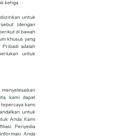
k ketiga.
iizinkan untuk
sebut (dengan
berikut di bawah
kum khusus yang
Pribadi adalah
perlukan untuk
k menyelesaikan
ta, kami dapat
 tepercaya kami
 andalkan untuk
tuk Anda. Kami
liasi. Penyedia
informasi Anda