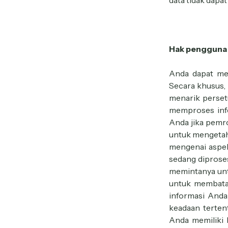
data tidak dapa
Hak pengguna
Anda dapat men
Secara khusus, 
menarik perset
memproses info
Anda jika pemro
untuk mengetah
mengenai aspek
sedang diproses
memintanya untu
untuk membatas
informasi Anda
keadaan terten
Anda memiliki 