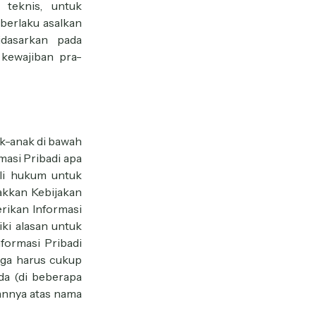
teknis, untuk
berlaku asalkan
dasarkan pada
 kewajiban pra-
ak-anak di bawah
masi Pribadi apa
li hukum untuk
kkan Kebijakan
rikan Informasi
iki alasan untuk
formasi Pribadi
uga harus cukup
da (di beberapa
annya atas nama