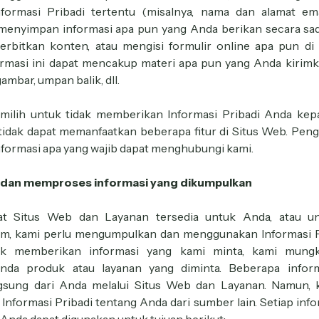
formasi Pribadi tertentu (misalnya, nama dan alamat ema
enyimpan informasi apa pun yang Anda berikan secara sa
rbitkan konten, atau mengisi formulir online apa pun di 
formasi ini dapat mencakup materi apa pun yang Anda kirim
gambar, umpan balik, dll.
ilih untuk tidak memberikan Informasi Pribadi Anda kepa
idak dapat memanfaatkan beberapa fitur di Situs Web. Peng
nformasi apa yang wajib dapat menghubungi kami.
dan memproses informasi yang dikumpulkan
t Situs Web dan Layanan tersedia untuk Anda, atau u
m, kami perlu mengumpulkan dan menggunakan Informasi Pr
ak memberikan informasi yang kami minta, kami mungk
da produk atau layanan yang diminta. Beberapa infor
gsung dari Anda melalui Situs Web dan Layanan. Namun, k
formasi Pribadi tentang Anda dari sumber lain. Setiap inf