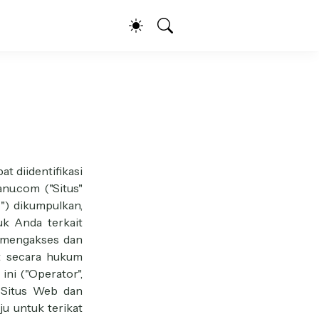
t diidentifikasi
anu.com ("Situs"
 ") dikumpulkan,
tuk Anda terkait
 mengakses dan
at secara hukum
ini ("Operator",
 Situs Web dan
u untuk terikat