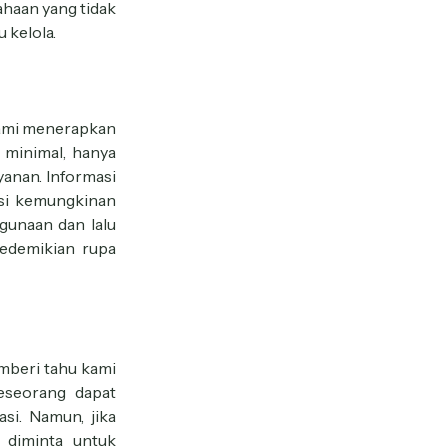
sahaan yang tidak
 kelola.
 kami menerapkan
 minimal, hanya
anan. Informasi
asi kemungkinan
gunaan dan lalu
sedemikian rupa
beri tahu kami
eseorang dapat
asi. Namun, jika
 diminta untuk