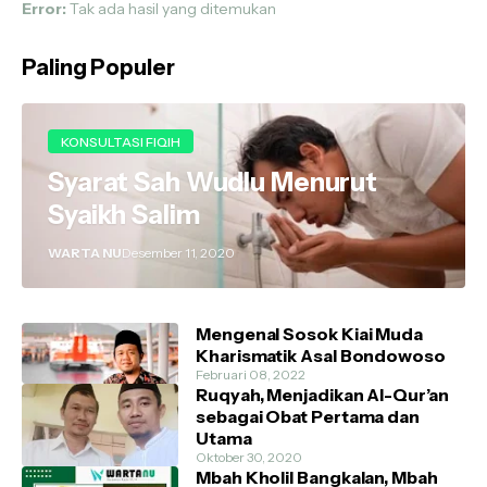
Error:
Tak ada hasil yang ditemukan
Paling Populer
KONSULTASI FIQIH
Syarat Sah Wudlu Menurut
Syaikh Salim
WARTA NU
Desember 11, 2020
Mengenal Sosok Kiai Muda
Kharismatik Asal Bondowoso
Februari 08, 2022
Ruqyah, Menjadikan Al-Qur’an
sebagai Obat Pertama dan
Utama
Oktober 30, 2020
Mbah Kholil Bangkalan, Mbah