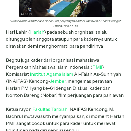
Suasana diskusi kader dan Nobar Film perjuangan Kader PMII INAIFAS saat Peringati
Harlah PMII Ke-61
Hari Lahir (
Harlah
) pada sebuah orgnisasi selalu
ditunggu oleh anggota ataupun para kadernya untuk
dirayakan demi menghormati para pendirinya.
Begitu juga kader dari organisasi mahasiswa
Pergerakan Mahasiswa Islam Indonesia (
PMII
)
Komisariat
Institut Agama Islam
Al-Falah As-Sunniyah
(INAIFAS) Kencong-
Jember
, mengemas perayaan
Harlah PMII yang ke-61 dengan Diskusi kader dan
Nonton Bareng (Nobar) film perjuangan para pahlawan.
Ketua rayon
Fakultas Tarbiah
INAIFAS Kencong, M.
Bachrul mutawassith menyampaikan, di moment Harlah
PMII sangat cocok untuk para kader untuk merawat
komitmen pada diri sendiri sendiri.