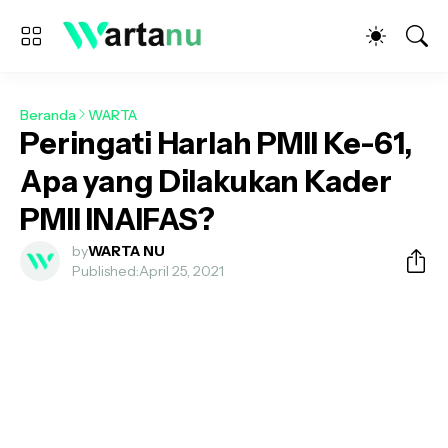
Beranda
WARTA
Peringati Harlah PMII Ke-61,
Apa yang Dilakukan Kader
PMII INAIFAS?
by
WARTA NU
Published:
April 25, 2021