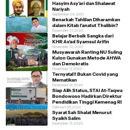
Hasyim Asy’ari dan Shalawat
Nariyah
September 03, 2021
Benarkah Tahlilan Diharamkan
dalam Kitab I'anatut Thalibin?
Desember 01, 2020
Belajar Berbaik Sangka dari
KHR As'ad Syamsul Arifin
November 10, 2020
Musyawarah Ranting NU Suling
Kulon Gunakan Metode AHWA
dan Demokratis
Desember 11, 2020
Ternyata!!! Bukan Covid yang
Mematikan
Desember 13, 2020
Siap Alih Status, STAI At-Taqwa
Bondowoso Hadirkan Direktur
Pendidikan Tinggi Kemenag RI
Februari 05, 2022
Syarat Sah Shalat Menurut
Syaikh Salim
Desember 13, 2020