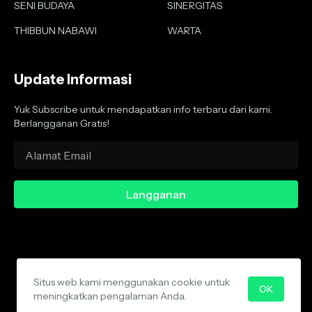
SENI BUDAYA
SINERGITAS
THIBBUN NABAWI
WARTA
Update Informasi
Yuk Subscribe untuk mendapatkan info terbaru dari kami.
Berlangganan Gratis!
Situs web kami menggunakan cookie untuk
About
Contact
Privacy Policy
Disclaimer
Media Cyber
OK
meningkatkan pengalaman Anda.
Copyright 2020 - 2025 -
Wartanu.com