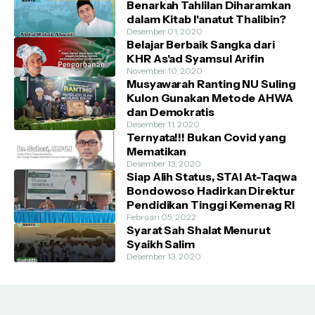
Benarkah Tahlilan Diharamkan
dalam Kitab I'anatut Thalibin?
Desember 01, 2020
Belajar Berbaik Sangka dari
KHR As'ad Syamsul Arifin
November 10, 2020
Musyawarah Ranting NU Suling
Kulon Gunakan Metode AHWA
dan Demokratis
Desember 11, 2020
Ternyata!!! Bukan Covid yang
Mematikan
Desember 13, 2020
Siap Alih Status, STAI At-Taqwa
Bondowoso Hadirkan Direktur
Pendidikan Tinggi Kemenag RI
Februari 05, 2022
Syarat Sah Shalat Menurut
Syaikh Salim
Desember 13, 2020