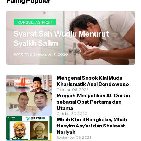
Paling Populer
KONSULTASI FIQIH
Syarat Sah Wudlu Menurut
Syaikh Salim
WARTA NU
Desember 11, 2020
Mengenal Sosok Kiai Muda
Kharismatik Asal Bondowoso
Februari 08, 2022
Ruqyah, Menjadikan Al-Qur’an
sebagai Obat Pertama dan
Utama
Oktober 30, 2020
Mbah Kholil Bangkalan, Mbah
Hasyim Asy’ari dan Shalawat
Nariyah
September 03, 2021