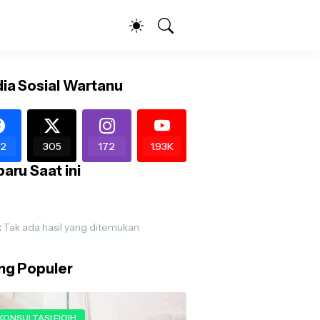
ia Sosial Wartanu
2
305
172
1.93K
aru Saat ini
:
Tak ada hasil yang ditemukan
ing Populer
KONSULTASI FIQIH