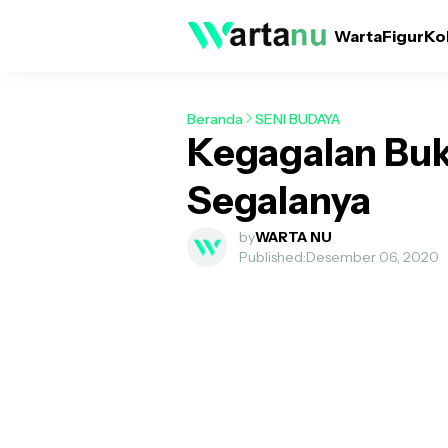
Warta
Figur
Ko
Beranda
SENI BUDAYA
Kegagalan Buk
Segalanya
by
WARTA NU
Published:
Desember 06, 2020