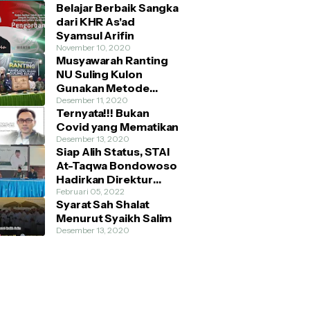
Belajar Berbaik Sangka
dari KHR As'ad
Syamsul Arifin
November 10, 2020
Musyawarah Ranting
NU Suling Kulon
Gunakan Metode
AHWA dan Demokratis
Desember 11, 2020
Ternyata!!! Bukan
Covid yang Mematikan
Desember 13, 2020
Siap Alih Status, STAI
At-Taqwa Bondowoso
Hadirkan Direktur
Pendidikan Tinggi
Februari 05, 2022
Syarat Sah Shalat
Kemenag RI
Menurut Syaikh Salim
Desember 13, 2020