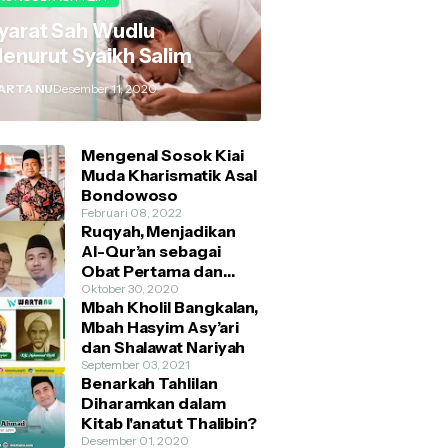
yarat Sah Wudlu
enurut Syaikh Salim
ARTA NU
Desember 11, 2020
Mengenal Sosok Kiai
Muda Kharismatik Asal
Bondowoso
Februari 08, 2022
Ruqyah, Menjadikan
Al-Qur’an sebagai
Obat Pertama dan
Utama
Oktober 30, 2020
Mbah Kholil Bangkalan,
Mbah Hasyim Asy’ari
dan Shalawat Nariyah
September 03, 2021
Benarkah Tahlilan
Diharamkan dalam
Kitab I'anatut Thalibin?
Desember 01, 2020