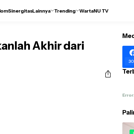
lom
Sinergitas
Lainnya
Trending
WartaNU TV
Med
anlah Akhir dari
30
Terb
Error
Pal