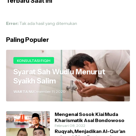
Terbaru Saat ini
Error:
Tak ada hasil yang ditemukan
Paling Populer
KONSULTASI FIQIH
Syarat Sah Wudlu Menurut
Syaikh Salim
WARTA NU
Desember 11, 2020
Mengenal Sosok Kiai Muda
Kharismatik Asal Bondowoso
Februari 08, 2022
Ruqyah, Menjadikan Al-Qur’an