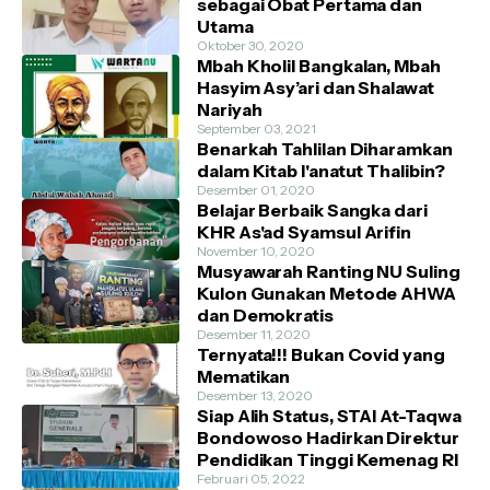
sebagai Obat Pertama dan
Utama
Oktober 30, 2020
Mbah Kholil Bangkalan, Mbah
Hasyim Asy’ari dan Shalawat
Nariyah
September 03, 2021
Benarkah Tahlilan Diharamkan
dalam Kitab I'anatut Thalibin?
Desember 01, 2020
Belajar Berbaik Sangka dari
KHR As'ad Syamsul Arifin
November 10, 2020
Musyawarah Ranting NU Suling
Kulon Gunakan Metode AHWA
dan Demokratis
Desember 11, 2020
Ternyata!!! Bukan Covid yang
Mematikan
Desember 13, 2020
Siap Alih Status, STAI At-Taqwa
Bondowoso Hadirkan Direktur
Pendidikan Tinggi Kemenag RI
Februari 05, 2022