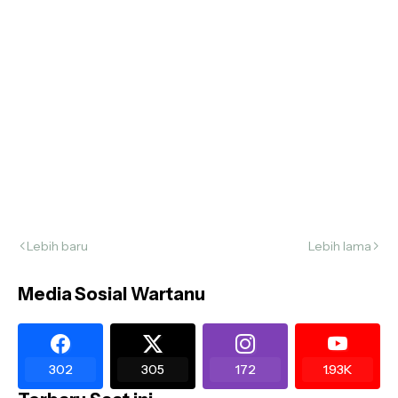
Lebih baru
Lebih lama
Media Sosial Wartanu
302
305
172
1.93K