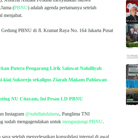
Ulama (
PBNU
) adalah agenda pertamanya setelah
al menjabat.
i Gedung PBNU di Jl. Kramat Raya No. 164 Jakarta Pusat
kan Putera Pengarang Lirik Salawat Nahdliyah
i-kiai Sukorejo sekaligus Ziarah Makam Pahlawan
anting NU Citayam, Ini Pesan LD PBNU
kun Instagram
@nahdlatululama
, Panglima TNI
g sudah mengagendakan untuk
mengunjungi PBNU
.
ya setelah menyelesaikan konsolidasi internal di awal