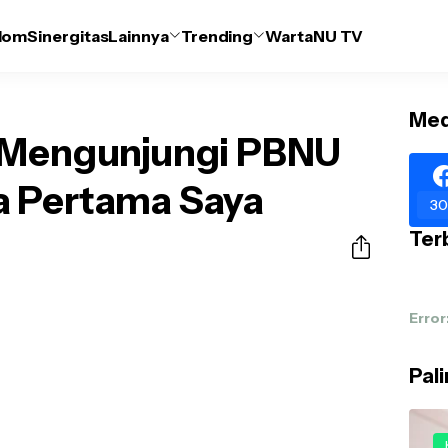
lom
Sinergitas
Lainnya
Trending
WartaNU TV
Med
: Mengunjungi PBNU
a Pertama Saya
30
Terb
Error
Pal