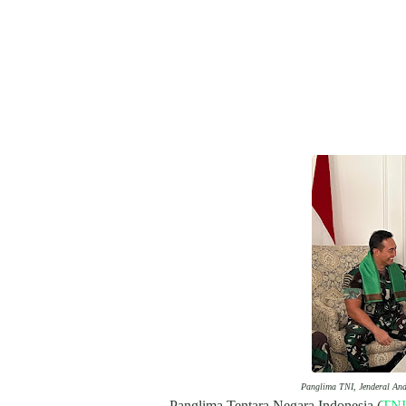
Panglima TNI, Jenderal And
Panglima Tentara Negara Indonesia (
TNI