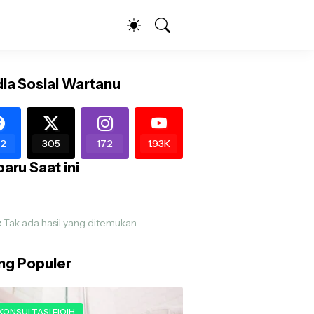
ia Sosial Wartanu
2
305
172
1.93K
aru Saat ini
:
Tak ada hasil yang ditemukan
ing Populer
KONSULTASI FIQIH