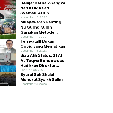
Belajar Berbaik Sangka
dari KHR As'ad
Syamsul Arifin
November 10, 2020
Musyawarah Ranting
NU Suling Kulon
Gunakan Metode
AHWA dan Demokratis
Desember 11, 2020
Ternyata!!! Bukan
Covid yang Mematikan
Desember 13, 2020
Siap Alih Status, STAI
At-Taqwa Bondowoso
Hadirkan Direktur
Pendidikan Tinggi
Februari 05, 2022
Syarat Sah Shalat
Kemenag RI
Menurut Syaikh Salim
Desember 13, 2020