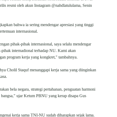
rilis resmi oleh akun Instagram @nahdlatululama, Senin
gkapkan bahwa ia sering mendengar apresiasi yang tinggi
rtemuan internasional.
engan pihak-pihak internasional, saya selalu mendengar
ak-pihak internadional terhadap NU. Kami akan
ngan program kerja yang kongkret," tambahnya.
hya Cholil Staquf menanggapi kerja sama yang diinginkan
kasa.
akan bela negara, strategi pertahanan, penguatan harmoni
an bangsa," ujar Ketum PBNU yang kerap disapa Gus
genai kerja sama TNI-NU sudah diharapkan sejak lama.