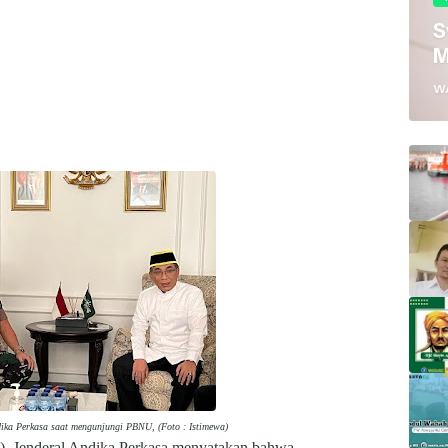
S
M
W
ika Perkasa saat mengunjungi PBNU, (Foto : Istimewa)
), Jenderal Andika Perkasa menyatakan bahwa