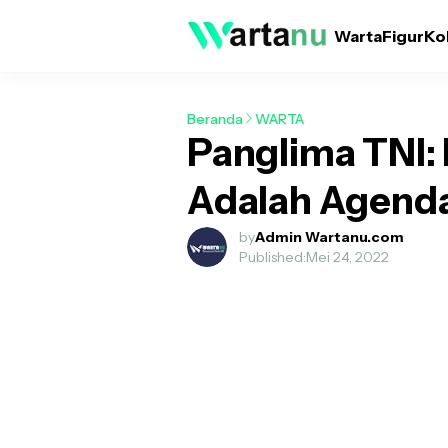
Warta
Figur
Ko
Beranda
WARTA
Panglima TNI
Adalah Agend
by
Admin Wartanu.com
Published:
Mei 24, 2022