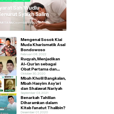
yarat Sah Wudlu
enurut Syaikh Salim
ARTA NU
Desember 11, 2020
Mengenal Sosok Kiai
Muda Kharismatik Asal
Bondowoso
Februari 08, 2022
Ruqyah, Menjadikan
Al-Qur’an sebagai
Obat Pertama dan
Utama
Oktober 30, 2020
Mbah Kholil Bangkalan,
Mbah Hasyim Asy’ari
dan Shalawat Nariyah
September 03, 2021
Benarkah Tahlilan
Diharamkan dalam
Kitab I'anatut Thalibin?
Desember 01, 2020