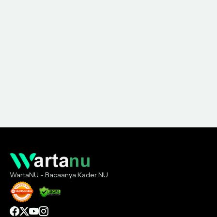
WartaNU - Bacaanya Kader NU