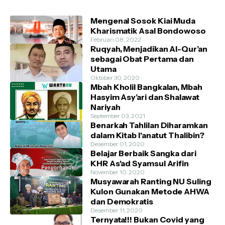
Mengenal Sosok Kiai Muda
Kharismatik Asal Bondowoso
Februari 08, 2022
Ruqyah, Menjadikan Al-Qur’an
sebagai Obat Pertama dan
Utama
Oktober 30, 2020
Mbah Kholil Bangkalan, Mbah
Hasyim Asy’ari dan Shalawat
Nariyah
September 03, 2021
Benarkah Tahlilan Diharamkan
dalam Kitab I'anatut Thalibin?
Desember 01, 2020
Belajar Berbaik Sangka dari
KHR As'ad Syamsul Arifin
November 10, 2020
Musyawarah Ranting NU Suling
Kulon Gunakan Metode AHWA
dan Demokratis
Desember 11, 2020
Ternyata!!! Bukan Covid yang