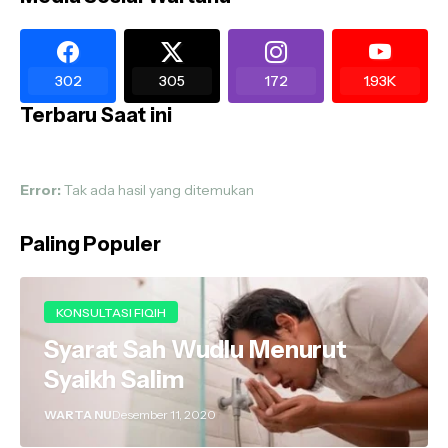
302
305
172
1.93K
Terbaru Saat ini
Error:
Tak ada hasil yang ditemukan
Paling Populer
KONSULTASI FIQIH
Syarat Sah Wudlu Menurut
Syaikh Salim
WARTA NU
Desember 11, 2020