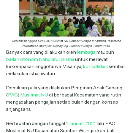
Suasana pengajian oleh PAC Muslimat NU Sumber Wringin di halaman Pesantren
Raudlatul Mustarsyidin Rejoagung, Sumber Wringin, Bondowoso.
Banyak cara yang dilakukan oleh
lembaga
maupun
badan otonom
Nahdlatul Ulama
untuk merawat
kekompakan anggotanya. Misalnya,
konsolidasi
sembari
melakukan shalawatan.
Demikian pula yang dilakukan Pimpinan Anak Cabang
(
PAC
)
Muslimat NU
di berbagai Kecamatan yang rutin
mengadakan pengajian setiap bulan dengan konsep
anjangsana.
Bertepatan dengan tanggal
1 Januari 2021
lalu, PAC
Muslimat NU Kecamatan Sumber Wringin kembali