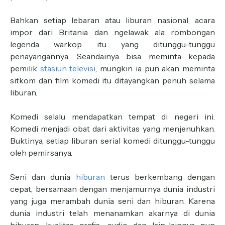
Bahkan setiap lebaran atau liburan nasional, acara
impor dari Britania dan ngelawak ala rombongan
legenda warkop itu yang ditunggu-tunggu
penayangannya. Seandainya bisa meminta kepada
pemilik
stasiun televisi
, mungkin ia pun akan meminta
sitkom dan film komedi itu ditayangkan penuh selama
liburan.
Komedi selalu mendapatkan tempat di negeri ini.
Komedi menjadi obat dari aktivitas yang menjenuhkan.
Buktinya, setiap liburan serial komedi ditunggu-tunggu
oleh pemirsanya.
Seni dan dunia
hiburan
terus berkembang dengan
cepat, bersamaan dengan menjamurnya dunia industri
yang juga merambah dunia seni dan hiburan. Karena
dunia industri telah menanamkan akarnya di dunia