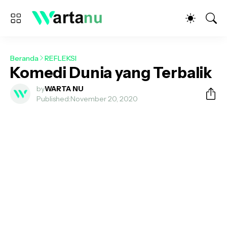
Beranda
REFLEKSI
Komedi Dunia yang Terbalik
by
WARTA NU
Published:
November 20, 2020