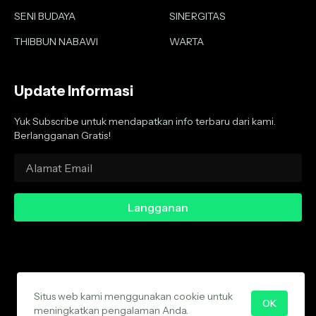
SENI BUDAYA
SINERGITAS
THIBBUN NABAWI
WARTA
Update Informasi
Yuk Subscribe untuk mendapatkan info terbaru dari kami.
Berlangganan Gratis!
Situs web kami menggunakan cookie untuk
About
Contact
Privacy Policy
Disclaimer
Media Cyber
OK
meningkatkan pengalaman Anda.
Copyright 2020 - 2025 -
Wartanu.com