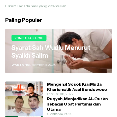
Error:
Tak ada hasil yang ditemukan
Paling Populer
KONSULTASI FIQIH
Syarat Sah Wudlu Menurut
Syaikh Salim
WARTA NU
Desember 11, 2020
Mengenal Sosok Kiai Muda
Kharismatik Asal Bondowoso
Februari 08, 2022
Ruqyah, Menjadikan Al-Qur’an
sebagai Obat Pertama dan
Utama
Oktober 30, 2020