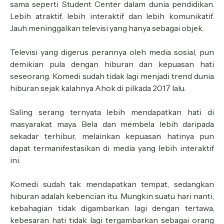
sama seperti Student Center dalam dunia pendidikan.
Lebih atraktif, lebih interaktif dan lebih komunikatif.
Jauh meninggalkan televisi yang hanya sebagai objek.
Televisi yang digerus perannya oleh media sosial, pun
demikian pula dengan hiburan dan kepuasan hati
seseorang. Komedi sudah tidak lagi menjadi trend dunia
hiburan sejak kalahnya Ahok di pilkada 2017 lalu.
Saling serang ternyata lebih mendapatkan hati di
masyarakat maya. Bela dan membela lebih daripada
sekadar terhibur, melainkan kepuasan hatinya pun
dapat termanifestasikan di media yang lebih interaktif
ini.
Komedi sudah tak mendapatkan tempat, sedangkan
hiburan adalah kebencian itu. Mungkin suatu hari nanti,
kebahagian tidak digambarkan lagi dengan tertawa,
kebesaran hati tidak lagi tergambarkan sebagai orang