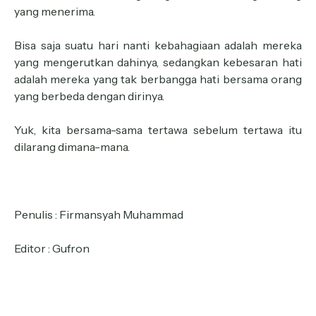
yang menerima.
Bisa saja suatu hari nanti kebahagiaan adalah mereka
yang mengerutkan dahinya, sedangkan kebesaran hati
adalah mereka yang tak berbangga hati bersama orang
yang berbeda dengan dirinya.
Yuk, kita bersama-sama tertawa sebelum tertawa itu
dilarang dimana-mana.
Penulis : Firmansyah Muhammad
Editor : Gufron