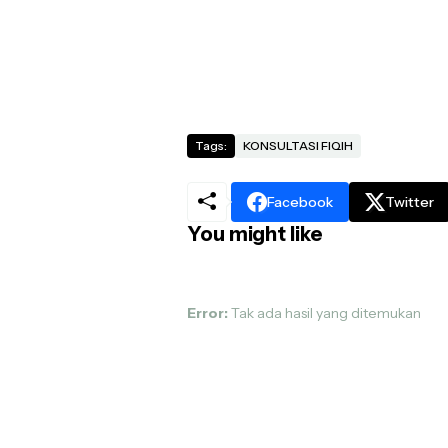
Tags:
KONSULTASI FIQIH
Facebook
Twitter
You might like
Error:
Tak ada hasil yang ditemukan