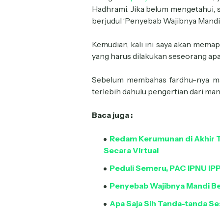
Hadhrami. Jika belum mengetahui, s
berjudul ‘Penyebab Wajibnya Mandi 
Kemudian, kali ini saya akan mema
yang harus dilakukan seseorang apa
Sebelum membahas fardhu-nya mand
terlebih dahulu pengertian dari man
Baca juga :
Redam Kerumunan di Akhir Ta
Secara Virtual
Peduli Semeru, PAC IPNU IP
Penyebab Wajibnya Mandi B
Apa Saja Sih Tanda-tanda Se