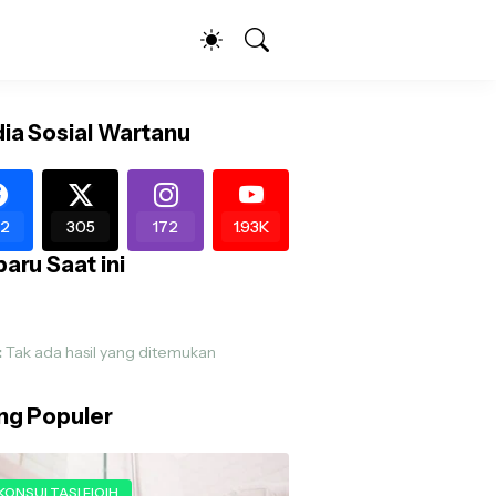
ia Sosial Wartanu
2
305
172
1.93K
aru Saat ini
:
Tak ada hasil yang ditemukan
ing Populer
KONSULTASI FIQIH