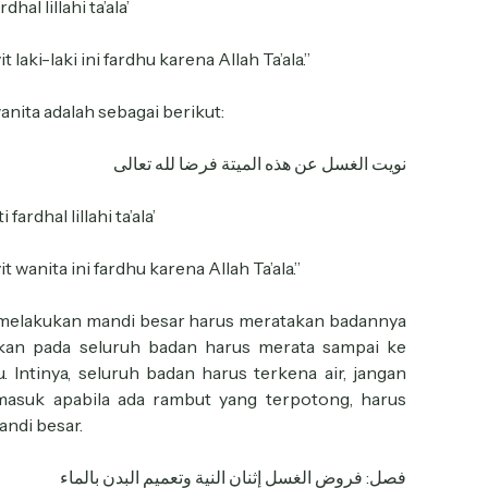
hal lillahi ta’ala’
laki-laki ini fardhu karena Allah Ta’ala.”
ita adalah sebagai berikut:
نويت الغسل عن هذه الميتة فرضا لله تعالى
fardhal lillahi ta’ala’
 wanita ini fardhu karena Allah Ta’ala.”
 melakukan mandi besar harus meratakan badannya
lirkan pada seluruh badan harus merata sampai ke
u. Intinya, seluruh badan harus terkena air, jangan
masuk apabila ada rambut yang terpotong, harus
andi besar.
فصل: فروض الغسل إثنان النية وتعميم البدن بالماء