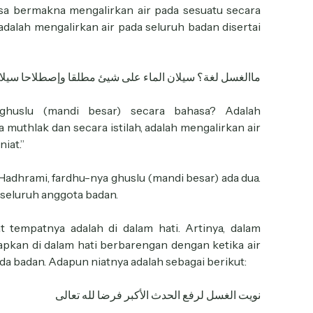
sa bermakna mengalirkan air pada sesuatu secara
 adalah mengalirkan air pada seluruh badan disertai
ماالغسل لغة؟ سيلان الماء على شيئ مطلقا وإصطلاحا سيلانه
ghuslu (mandi besar) secara bahasa? Adalah
 muthlak dan secara istilah, adalah mengalirkan air
iat.”
Hadhrami, fardhu-nya ghuslu (mandi besar) ada dua.
a seluruh anggota badan.
 tempatnya adalah di dalam hati. Artinya, dalam
apkan di dalam hati berbarengan dengan ketika air
da badan. Adapun niatnya adalah sebagai berikut:
نويت الغسل لرفع الحدث الأكبر فرضا لله تعالى