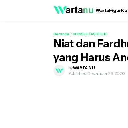
Warta
Figur
Ko
Beranda
KONSULTASI FIQIH
Niat dan Fard
yang Harus An
by
WARTA NU
Published:
Desember 26, 2020