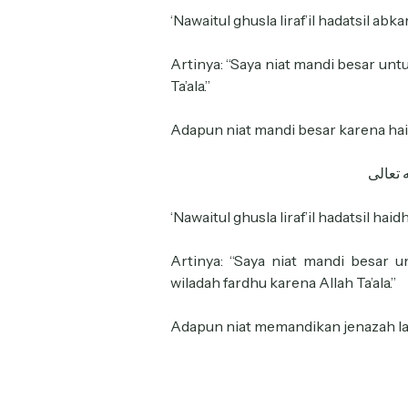
‘Nawaitul ghusla liraf’il hadatsil abkari 
Artinya: “Saya niat mandi besar un
Ta’ala.”
Adapun niat mandi besar karena haid
 تعالى
‘Nawaitul ghusla liraf’il hadatsil haidhi
Artinya: “Saya niat mandi besar 
wiladah fardhu karena Allah Ta’ala.”
Adapun niat memandikan jenazah laki