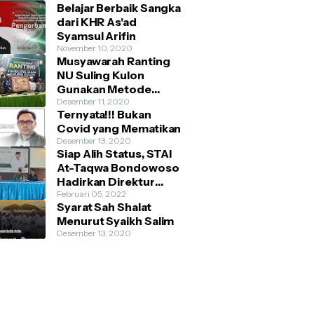
Belajar Berbaik Sangka
dari KHR As'ad
Syamsul Arifin
November 10, 2020
Musyawarah Ranting
NU Suling Kulon
Gunakan Metode
AHWA dan Demokratis
Desember 11, 2020
Ternyata!!! Bukan
Covid yang Mematikan
Desember 13, 2020
Siap Alih Status, STAI
At-Taqwa Bondowoso
Hadirkan Direktur
Pendidikan Tinggi
Februari 05, 2022
Syarat Sah Shalat
Kemenag RI
Menurut Syaikh Salim
Desember 13, 2020