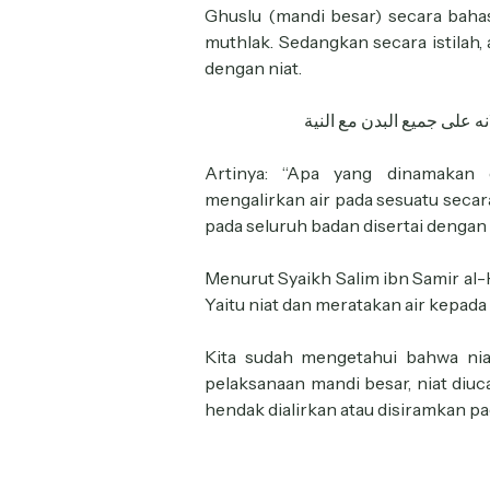
Ghuslu (mandi besar) secara baha
muthlak. Sedangkan secara istilah,
dengan niat.
 على جميع البدن مع النية
Artinya: “Apa yang dinamakan 
mengalirkan air pada sesuatu secara
pada seluruh badan disertai dengan n
Menurut Syaikh Salim ibn Samir al-
Yaitu niat dan meratakan air kepad
Kita sudah mengetahui bahwa niat
pelaksanaan mandi besar, niat diuc
hendak dialirkan atau disiramkan pa