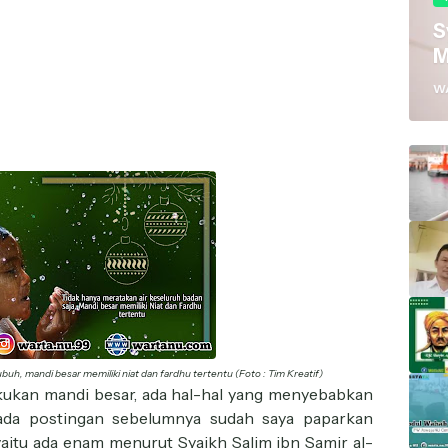
S
M
W
tubuh, mandi besar memiliki niat dan fardhu tertentu (Foto : Tim Kreatif)
akukan mandi besar, ada hal-hal yang menyebabkan
ada postingan sebelumnya sudah saya paparkan
 yaitu ada enam menurut Syaikh Salim ibn Samir al-