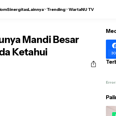
lom
Sinergitas
Lainnya
Trending
WartaNU TV
Med
hunya Mandi Besar
da Ketahui
30
Terb
Error
Pal