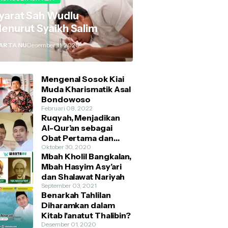
yarat Sah Wudlu
enurut Syaikh Salim
ARTA NU
Desember 11, 2020
Mengenal Sosok Kiai
Muda Kharismatik Asal
Bondowoso
Februari 08, 2022
Ruqyah, Menjadikan
Al-Qur’an sebagai
Obat Pertama dan
Utama
Oktober 30, 2020
Mbah Kholil Bangkalan,
Mbah Hasyim Asy’ari
dan Shalawat Nariyah
September 03, 2021
Benarkah Tahlilan
Diharamkan dalam
Kitab I'anatut Thalibin?
Desember 01, 2020