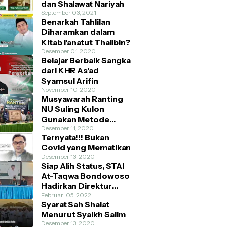
dan Shalawat Nariyah
September 03, 2021
Benarkah Tahlilan
Diharamkan dalam
Kitab I'anatut Thalibin?
Desember 01, 2020
Belajar Berbaik Sangka
dari KHR As'ad
Syamsul Arifin
November 10, 2020
Musyawarah Ranting
NU Suling Kulon
Gunakan Metode
AHWA dan Demokratis
Desember 11, 2020
Ternyata!!! Bukan
Covid yang Mematikan
Desember 13, 2020
Siap Alih Status, STAI
At-Taqwa Bondowoso
Hadirkan Direktur
Pendidikan Tinggi
Februari 05, 2022
Syarat Sah Shalat
Kemenag RI
Menurut Syaikh Salim
Desember 13, 2020