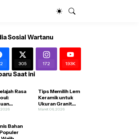
ia Sosial Wartanu
2
305
172
1.93K
aru Saat ini
elajah Rasa
Tips Memilih Lem
oul:
Keramik untuk
duan
Ukuran Granit
kmati
, 2026
dan
Maret 06, 2026
ner Muslim
Homogenous
ndly Tanpa
Tile
enis Bahan
as
 Populer
 Wajib