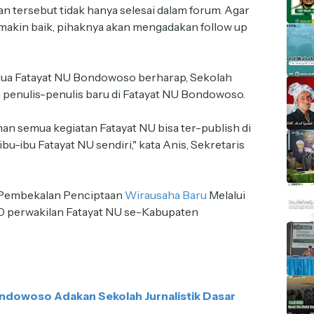
han tersebut tidak hanya selesai dalam forum. Agar
U makin baik, pihaknya akan mengadakan follow up
tua Fatayat NU Bondowoso berharap, Sekolah
n penulis-penulis baru di Fatayat NU Bondowoso.
n semua kegiatan Fatayat NU bisa ter-publish di
bu-ibu Fatayat NU sendiri," kata Anis, Sekretaris
 "Pembekalan Penciptaan
Wirausaha Baru
Melalui
 20 perwakilan Fatayat NU se-Kabupaten
ndowoso Adakan Sekolah Jurnalistik Dasar