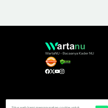
WartaNU - Bacaanya Kader NU
Situs web kami menggunakan cookie untuk