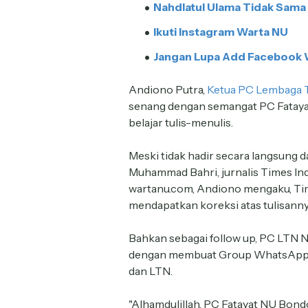
Nahdlatul Ulama Tidak Sama
Ikuti Instagram Warta NU
Jangan Lupa Add Facebook 
Andiono Putra,
Ketua PC Lembaga T
senang dengan semangat PC Fataya
belajar tulis-menulis.
Meski tidak hadir secara langsung 
Muhammad Bahri, jurnalis Times In
wartanu.com, Andiono mengaku, Ti
mendapatkan koreksi atas tulisanny
Bahkan sebagai follow up, PC LTN N
dengan membuat Group WhatsApp yan
dan LTN.
"Alhamdulillah. PC Fatayat NU Bond