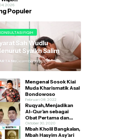
tahui Pecinta
04, 2026
ing Populer
ion
KONSULTASI FIQIH
yarat Sah Wudlu
enurut Syaikh Salim
ARTA NU
Desember 11, 2020
Mengenal Sosok Kiai
Muda Kharismatik Asal
Bondowoso
Februari 08, 2022
Ruqyah, Menjadikan
Al-Qur’an sebagai
Obat Pertama dan
Utama
Oktober 30, 2020
Mbah Kholil Bangkalan,
Mbah Hasyim Asy’ari