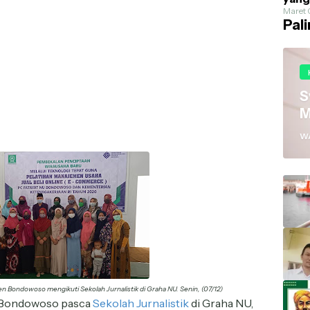
Dike
Maret 
Pal
Fash
S
M
W
n Bondowoso mengikuti Sekolah Jurnalistik di Graha NU. Senin, (07/12)
Bondowoso pasca
Sekolah Jurnalistik
di Graha NU,