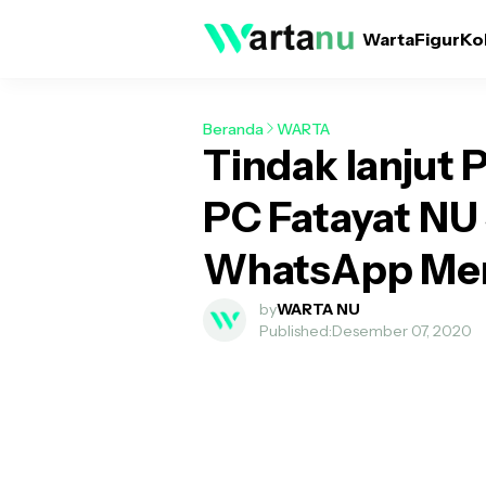
Warta
Figur
Ko
Beranda
WARTA
Tindak lanjut P
PC Fatayat NU
WhatsApp Men
by
WARTA NU
Published:
Desember 07, 2020