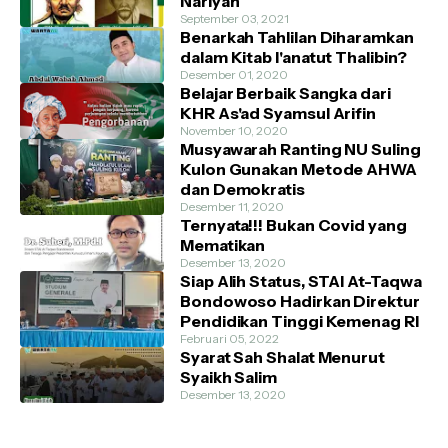
Nariyah
September 03, 2021
Benarkah Tahlilan Diharamkan
dalam Kitab I'anatut Thalibin?
Desember 01, 2020
Belajar Berbaik Sangka dari
KHR As'ad Syamsul Arifin
November 10, 2020
Musyawarah Ranting NU Suling
Kulon Gunakan Metode AHWA
dan Demokratis
Desember 11, 2020
Ternyata!!! Bukan Covid yang
Mematikan
Desember 13, 2020
Siap Alih Status, STAI At-Taqwa
Bondowoso Hadirkan Direktur
Pendidikan Tinggi Kemenag RI
Februari 05, 2022
Syarat Sah Shalat Menurut
Syaikh Salim
Desember 13, 2020