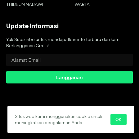
THIBBUN NABAWI
WARTA
Update Informasi
Yuk Subscribe untuk mendapatkan info terbaru dari kami.
Berlangganan Gratis!
Situs web kami menggunakan cookie untuk
About
Contact
Privacy Policy
Disclaimer
Media Cyber
OK
meningkatkan pengalaman Anda.
Copyright 2020 - 2025 -
Wartanu.com