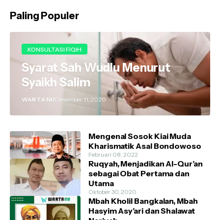
Paling Populer
KONSULTASI FIQIH
Syarat Sah Wudlu Menurut
Syaikh Salim
WARTA NU
Desember 11, 2020
Mengenal Sosok Kiai Muda
Kharismatik Asal Bondowoso
Februari 08, 2022
Ruqyah, Menjadikan Al-Qur’an
sebagai Obat Pertama dan
Utama
Oktober 30, 2020
Mbah Kholil Bangkalan, Mbah
Hasyim Asy’ari dan Shalawat