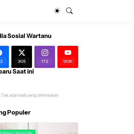
ia Sosial Wartanu
2
305
172
1.93K
aru Saat ini
:
Tak ada hasil yang ditemukan
ing Populer
KONSULTASI FIQIH