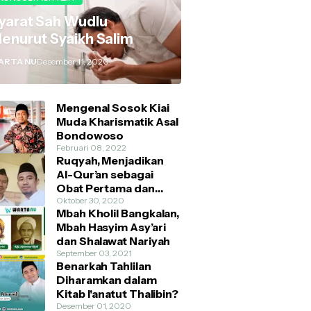
yarat Sah Wudlu
enurut Syaikh Salim
ARTA NU
Desember 11, 2020
Mengenal Sosok Kiai
Muda Kharismatik Asal
Bondowoso
Februari 08, 2022
Ruqyah, Menjadikan
Al-Qur’an sebagai
Obat Pertama dan
Utama
Oktober 30, 2020
Mbah Kholil Bangkalan,
Mbah Hasyim Asy’ari
dan Shalawat Nariyah
September 03, 2021
Benarkah Tahlilan
Diharamkan dalam
Kitab I'anatut Thalibin?
Desember 01, 2020