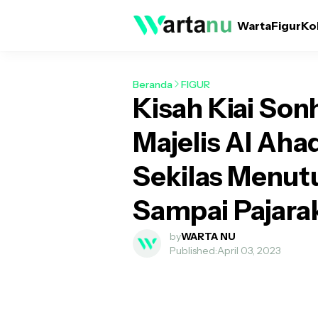
Warta
Figur
Ko
Beranda
FIGUR
Kisah Kiai Son
Majelis Al Aha
Sekilas Menut
Sampai Pajara
by
WARTA NU
Published:
April 03, 2023