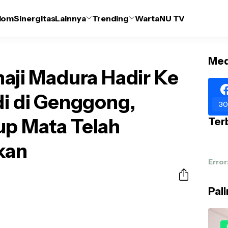
lom
Sinergitas
Lainnya
Trending
WartaNU TV
Med
haji Madura Hadir Ke
di di Genggong,
30
up Mata Telah
Terb
kan
Error
Pal