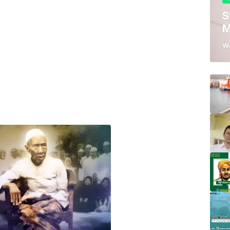
S
M
W