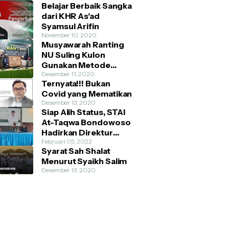
Belajar Berbaik Sangka
dari KHR As'ad
Syamsul Arifin
November 10, 2020
Musyawarah Ranting
NU Suling Kulon
Gunakan Metode
AHWA dan Demokratis
Desember 11, 2020
Ternyata!!! Bukan
Covid yang Mematikan
Desember 13, 2020
Siap Alih Status, STAI
At-Taqwa Bondowoso
Hadirkan Direktur
Pendidikan Tinggi
Februari 05, 2022
Syarat Sah Shalat
Kemenag RI
Menurut Syaikh Salim
Desember 13, 2020