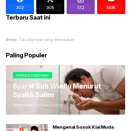
302
305
172
1.93K
Terbaru Saat ini
Error:
Tak ada hasil yang ditemukan
Paling Populer
KONSULTASI FIQIH
Syarat Sah Wudlu Menurut
Syaikh Salim
WARTA NU
Desember 11, 2020
Mengenal Sosok Kiai Muda