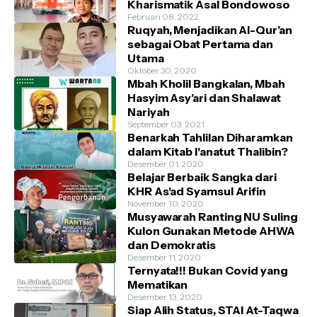
Kharismatik Asal Bondowoso
Februari 08, 2022
Ruqyah, Menjadikan Al-Qur’an
sebagai Obat Pertama dan
Utama
Oktober 30, 2020
Mbah Kholil Bangkalan, Mbah
Hasyim Asy’ari dan Shalawat
Nariyah
September 03, 2021
Benarkah Tahlilan Diharamkan
dalam Kitab I'anatut Thalibin?
Desember 01, 2020
Belajar Berbaik Sangka dari
KHR As'ad Syamsul Arifin
November 10, 2020
Musyawarah Ranting NU Suling
Kulon Gunakan Metode AHWA
dan Demokratis
Desember 11, 2020
Ternyata!!! Bukan Covid yang
Mematikan
Desember 13, 2020
Siap Alih Status, STAI At-Taqwa