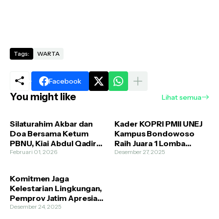
Tags:
WARTA
Facebook
You might like
Lihat semua
Silaturahim Akbar dan
Kader KOPRI PMII UNEJ
Doa Bersama Ketum
Kampus Bondowoso
PBNU, Kiai Abdul Qadir
Raih Juara 1 Lomba
Syam; NU itu Ibarat
Februari 01, 2026
Video Kreatif Harlah
Desember 27, 2025
Slender
KOPRI Komisariat Unibo,
Pembuktian Peran
Komitmen Jaga
Perempuan di Ruang
Kelestarian Lingkungan,
Publik
Pemprov Jatim Apresiasi
Ponpes Ra’iyatul Husnan
Desember 24, 2025
Asrama KH. Saiful Haq