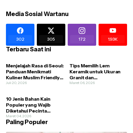
Media Sosial Wartanu
302
305
172
1.93K
Terbaru Saat ini
Menjelajah Rasa di Seoul:
Tips Memilih Lem
Panduan Menikmati
Keramik untuk Ukuran
Kuliner Muslim Friendly
Granit dan
Tanpa Cemas
Juli 20, 2026
Homogenous Tile
Maret 06, 2026
10 Jenis Bahan Kain
Populer yang Wajib
Diketahui Pecinta
Fashion
Maret 04, 2026
Paling Populer