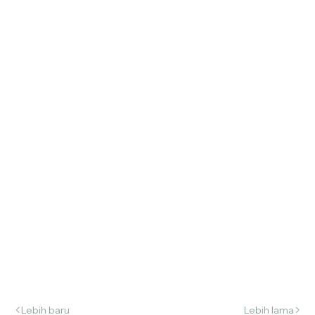
Bondowoso Jadi
Teladan Eco Pesantren
Lebih baru
Lebih lama