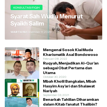
KONSULTASI FIQIH
Syarat Sah Wudlu Menurut
Syaikh Salim
WARTA NU
Desember 11, 2020
Mengenal Sosok Kiai Muda
Kharismatik Asal Bondowoso
Februari 08, 2022
Ruqyah, Menjadikan Al-Qur’an
sebagai Obat Pertama dan
Utama
Oktober 30, 2020
Mbah Kholil Bangkalan, Mbah
Hasyim Asy’ari dan Shalawat
Nariyah
September 03, 2021
Benarkah Tahlilan Diharamkan
dalam Kitab I'anatut Thalibin?