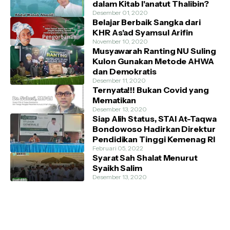
dalam Kitab I'anatut Thalibin?
Desember 01, 2020
Belajar Berbaik Sangka dari
KHR As'ad Syamsul Arifin
November 10, 2020
Musyawarah Ranting NU Suling
Kulon Gunakan Metode AHWA
dan Demokratis
Desember 11, 2020
Ternyata!!! Bukan Covid yang
Mematikan
Desember 13, 2020
Siap Alih Status, STAI At-Taqwa
Bondowoso Hadirkan Direktur
Pendidikan Tinggi Kemenag RI
Februari 05, 2022
Syarat Sah Shalat Menurut
Syaikh Salim
Desember 13, 2020