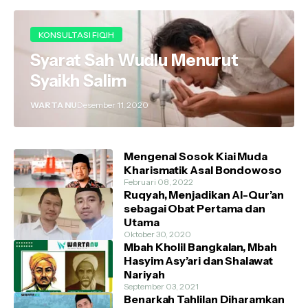
KONSULTASI FIQIH
Syarat Sah Wudlu Menurut
Syaikh Salim
WARTA NU
Desember 11, 2020
Mengenal Sosok Kiai Muda
Kharismatik Asal Bondowoso
Februari 08, 2022
Ruqyah, Menjadikan Al-Qur’an
sebagai Obat Pertama dan
Utama
Oktober 30, 2020
Mbah Kholil Bangkalan, Mbah
Hasyim Asy’ari dan Shalawat
Nariyah
September 03, 2021
Benarkah Tahlilan Diharamkan