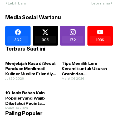
Lebih baru
Lebih lama
Media Sosial Wartanu
302
305
172
1.93K
Terbaru Saat ini
Menjelajah Rasa di Seoul:
Tips Memilih Lem
Panduan Menikmati
Keramik untuk Ukuran
Kuliner Muslim Friendly
Granit dan
Tanpa Cemas
Juli 20, 2026
Homogenous Tile
Maret 06, 2026
10 Jenis Bahan Kain
Populer yang Wajib
Diketahui Pecinta
Fashion
Maret 04, 2026
Paling Populer