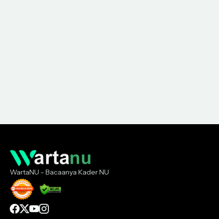
WartaNU - Bacaanya Kader NU