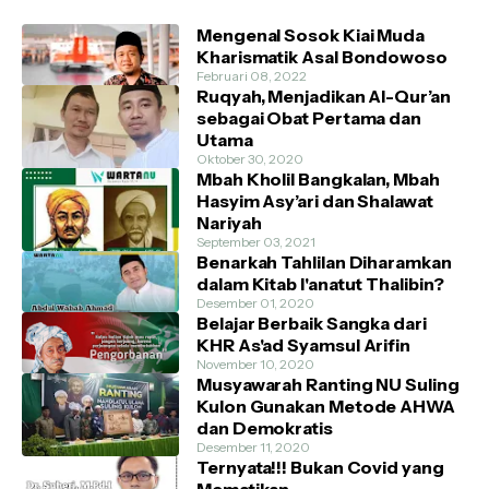
Mengenal Sosok Kiai Muda
Kharismatik Asal Bondowoso
Februari 08, 2022
Ruqyah, Menjadikan Al-Qur’an
sebagai Obat Pertama dan
Utama
Oktober 30, 2020
Mbah Kholil Bangkalan, Mbah
Hasyim Asy’ari dan Shalawat
Nariyah
September 03, 2021
Benarkah Tahlilan Diharamkan
dalam Kitab I'anatut Thalibin?
Desember 01, 2020
Belajar Berbaik Sangka dari
KHR As'ad Syamsul Arifin
November 10, 2020
Musyawarah Ranting NU Suling
Kulon Gunakan Metode AHWA
dan Demokratis
Desember 11, 2020
Ternyata!!! Bukan Covid yang