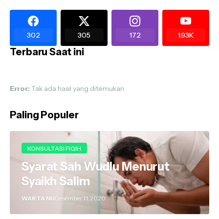
302
305
172
1.93K
Terbaru Saat ini
Error:
Tak ada hasil yang ditemukan
Paling Populer
KONSULTASI FIQIH
Syarat Sah Wudlu Menurut
Syaikh Salim
WARTA NU
Desember 11, 2020