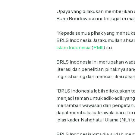
Upaya yang dilakukan memberikan d
Bumi Bondowoso ini. Ini juga term
“Kepada semua pihak yang mensukse
BRLS Indonesia. Jazakumullah ahsana
Islam Indonesia
(
PMII
) itu.
BRLS Indonesia ini merupakan wada
literasi dan penelitian, pihaknya s
ingin sharing dan mencari ilmu disin
“BRLS Indonesia lebih difokuskan te
menjadi teman untuk adik-adik ya
menambah wawasan dan pengetahuan
dapat membuka cakrawala baru, form
jelas kader Nahdhatul Ulama (NU) t
BRLS Indonesia kata dia, sudah me