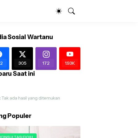
ia Sosial Wartanu
2
305
172
1.93K
aru Saat ini
:
Tak ada hasil yang ditemukan
ing Populer
KONSULTASI FIQIH