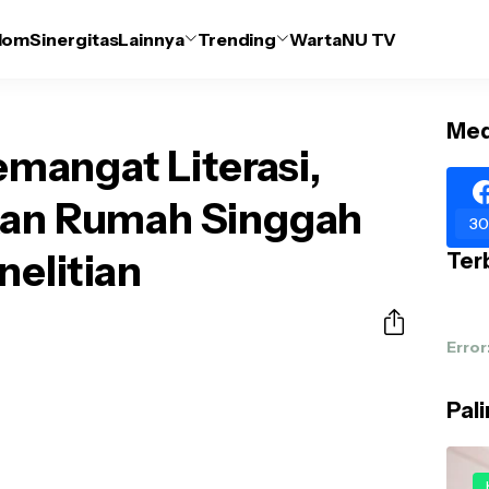
lom
Sinergitas
Lainnya
Trending
WartaNU TV
Med
angat Literasi,
kan Rumah Singgah
30
nelitian
Terb
Error
Pal