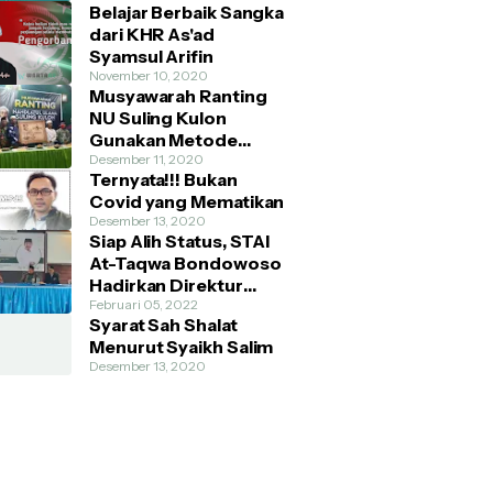
Belajar Berbaik Sangka
dari KHR As'ad
Syamsul Arifin
November 10, 2020
Musyawarah Ranting
NU Suling Kulon
Gunakan Metode
AHWA dan Demokratis
Desember 11, 2020
Ternyata!!! Bukan
Covid yang Mematikan
Desember 13, 2020
Siap Alih Status, STAI
At-Taqwa Bondowoso
Hadirkan Direktur
Pendidikan Tinggi
Februari 05, 2022
Syarat Sah Shalat
Kemenag RI
Menurut Syaikh Salim
Desember 13, 2020