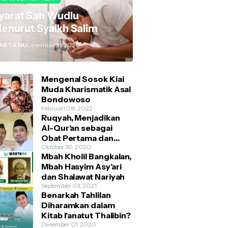
yarat Sah Wudlu
enurut Syaikh Salim
ARTA NU
Desember 11, 2020
Mengenal Sosok Kiai
Muda Kharismatik Asal
Bondowoso
Februari 08, 2022
Ruqyah, Menjadikan
Al-Qur’an sebagai
Obat Pertama dan
Utama
Oktober 30, 2020
Mbah Kholil Bangkalan,
Mbah Hasyim Asy’ari
dan Shalawat Nariyah
September 03, 2021
Benarkah Tahlilan
Diharamkan dalam
Kitab I'anatut Thalibin?
Desember 01, 2020