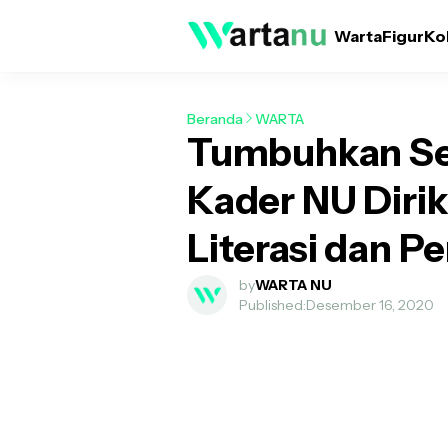
Warta
Figur
Ko
Beranda
WARTA
Tumbuhkan Sem
Kader NU Diri
Literasi dan Pe
by
WARTA NU
Published:
Desember 16, 2020