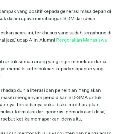
ampak yang positif kepada generasi masa depan di
asuk dalam upaya membangun SDM dari desa.
skan acara ini, terkhusus yang sudah tergabung di
l jaza,” ucap Alin, Alumni
Pergerakan Mahasiswa
h untuk semua orang yang ingin menekuni dunia
angat memiliki keterbukaan kepada siapapun yang
i.
rhadap dunia literasi dan penelitian. Yang akan
ng masih mengenyam pendidikan SD-SMA untuk
nya. Tersedianya buku-buku ini diharapkan
ulasi-formulasi dari generasi pemuda aset desa,”
ersebut ketika memaparkan idenya itu.
nyiapkan mentor khusus yang inten dan pengalaman