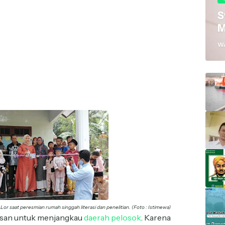
S
M
W
 Lor saat peresmian rumah singgah literasi dan penelitian. (Foto : Istimewa)
usan untuk menjangkau
daerah pelosok
. Karena