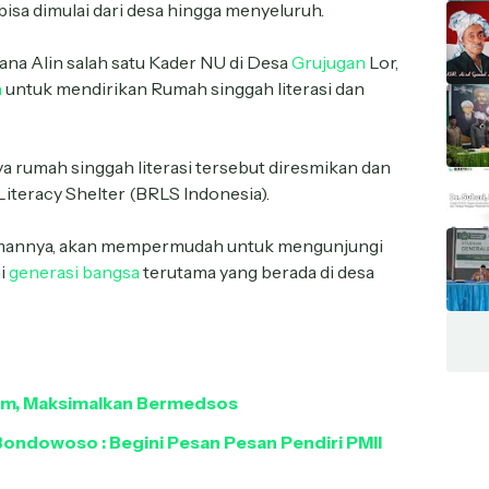
bisa dimulai dari desa hingga menyeluruh.
ana Alin salah satu Kader NU di Desa
Grujugan
Lor,
h
untuk mendirikan Rumah singgah literasi dan
 rumah singgah literasi tersebut diresmikan dan
iteracy Shelter (BRLS Indonesia).
diamannya, akan mempermudah untuk mengunjungi
i
generasi bangsa
terutama yang berada di desa
yim, Maksimalkan Bermedsos
 Bondowoso : Begini Pesan Pesan Pendiri PMII