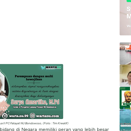
S
M
W
a II PC Fatayat NU Bondowoso, (Foto : Tim Kreatif)
bidang di Negara memiliki peran yang lebih besar