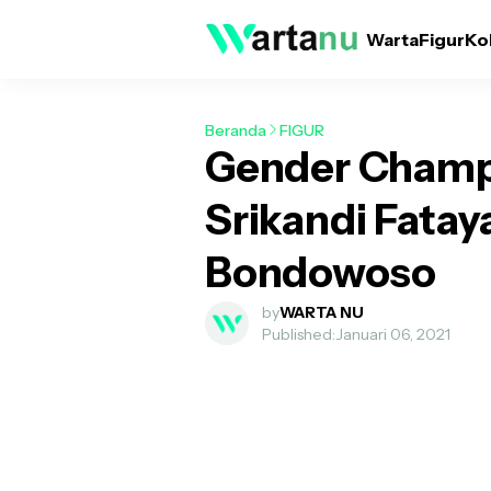
Warta
Figur
Ko
Beranda
FIGUR
Gender Champi
Srikandi Fatay
Bondowoso
by
WARTA NU
Published:
Januari 06, 2021