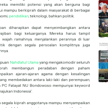
reka memiliki potensi yang akan berguna bagi
i mampu berkiprah dalam masyarakat di berbagai
nomi,
pendidikan
, teknologi, bahkan politik.
ban diharapkan dapat menyeimbangkan antara
ajiban bagi keluarganya. Mereka harus tampil
wajah ramahnya, menjalankan perannya di luar
tik dengan segala persoalan komplitnya juga
hnya.
mpuan
Nahdlatul Ulama
yang mengakomodir seluruh
kiprah membangun peradaban dengan paham
paikan ajaran-ajaran agama dengan kesalingan
yang membedakan antara laki-laki dan perempuan,
ika PC Fatayat NU Bondowoso mempunyai keyword
jukan Indonesia”.
 segala kiprah anggotanya mampu menyampaikan