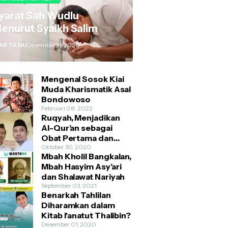
yarat Sah Wudlu
enurut Syaikh Salim
ARTA NU
Desember 11, 2020
Mengenal Sosok Kiai
Muda Kharismatik Asal
Bondowoso
Februari 08, 2022
Ruqyah, Menjadikan
Al-Qur’an sebagai
Obat Pertama dan
Utama
Oktober 30, 2020
Mbah Kholil Bangkalan,
Mbah Hasyim Asy’ari
dan Shalawat Nariyah
September 03, 2021
Benarkah Tahlilan
Diharamkan dalam
Kitab I'anatut Thalibin?
Desember 01, 2020