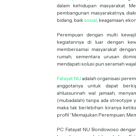
dalam kehidupan masyarakat. Me
pembangunan masyarakatnya, diaku
bidang, baik
sosial
, keagamaan, eko
Perempuan dengan multi kewaji
kegiatannya di luar dengan kew
membersamai masyarakat dengan 
rumah, sementara urusan domis
mendapati solusi pun seramah waja
Fatayat NU
adalah organisasi pere
anggotanya untuk dapat ber
ahlussunnah wal jamaah, menyam
(mubadalah) tanpa ada streotype 
maka tak berlebihan kiranya ket
profil “Memajukan Perempuan, Mema
PC Fatayat NU Bondowoso dengan