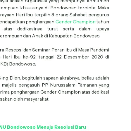
tayat adalah organisasi yang mempunyai komitmen
erempuan khususnya di Bondowoso tercinta. Maka
erayaan Hari Ibu, terpilih 3 orang Sahabat pengurus
mendapatkan penghargaan
Gender Champion
tahun
atas dedikasinya turut serta dalam upaya
Perempuan dan Anak di Kabupaten Bondowoso.
ara Resepsi dan Seminar Peran ibu di Masa Pandemi
n Hari Ibu ke-92, tanggal 22 Desesmber 2020 di
(SKB) Bondowoso.
Ning Dien, begitulah sapaan akrabnya, beliau adalah
majelis pengasuh PP Nurussalam Tamanan yang
nerima penghargaan Gender Champion atas dedikasi
asakan oleh masyarakat.
at NU Bondowoso Menuju Resolusi Baru