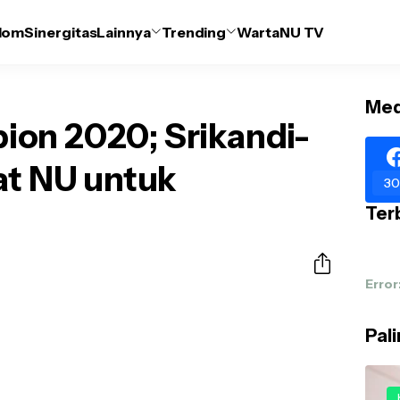
lom
Sinergitas
Lainnya
Trending
WartaNU TV
Med
on 2020; Srikandi-
at NU untuk
30
Terb
Error
Pal