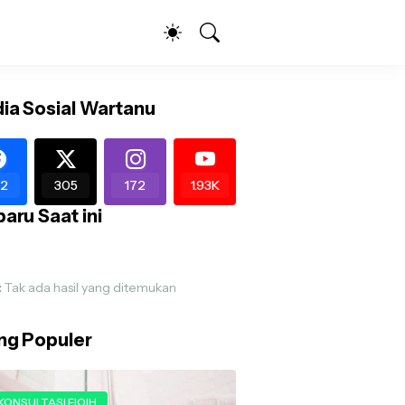
ia Sosial Wartanu
2
305
172
1.93K
aru Saat ini
:
Tak ada hasil yang ditemukan
ing Populer
KONSULTASI FIQIH