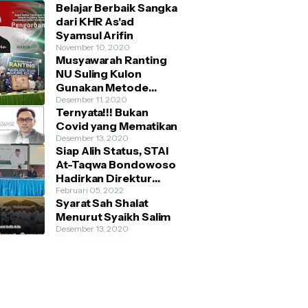
Belajar Berbaik Sangka
dari KHR As'ad
Syamsul Arifin
November 10, 2020
Musyawarah Ranting
NU Suling Kulon
Gunakan Metode
AHWA dan Demokratis
Desember 11, 2020
Ternyata!!! Bukan
Covid yang Mematikan
Desember 13, 2020
Siap Alih Status, STAI
At-Taqwa Bondowoso
Hadirkan Direktur
Pendidikan Tinggi
Februari 05, 2022
Syarat Sah Shalat
Kemenag RI
Menurut Syaikh Salim
Desember 13, 2020