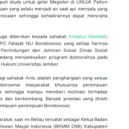
puh study untuk gelar Megister di UNUJA Paiton
n yang selalu menjadi air saat api menyala, yang
soalan sehingga kehadirannya dapat mencipta
uga diberikan kepada sahabat
Anisatul Hamidah
,
ris PC Fatayat NU Bondowoso, yang setiap harinya
 Perlindungan dan Jaminan Sosial Dinas Sosial
sedang menyelesaikan program doktoralnya pada
 Hukum Universitas Jember.
i sahabat Anis, adalah penghargaan yang sesuai
bersamai masyarakat khususnya perempuan
is sehingga mampu memberi motivasi terhadap
s dan berkembang. Banyak prestasi yang diraih
 perempuan-perempuan Bondowoso.
rakat, saat ini Beliau tercatat sebagai Ketua Badan
d Dewan Masjid Indonesia (BKMM DMI) Kabupaten