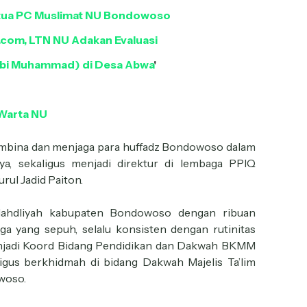
tua PC Muslimat NU Bondowoso
.com, LTN NU Adakan Evaluasi
Nabi Muhammad) di Desa Abwa
'
Warta NU
mbina dan menjaga para huffadz Bondowoso dalam
a, sekaligus menjadi direktur di lembaga PPIQ
urul Jadid Paiton.
 Nahdliyah kabupaten Bondowoso dengan ribuan
ga yang sepuh, selalu konsisten dengan rutinitas
 menjadi Koord Bidang Pendidikan dan Dakwah BKMM
gus berkhidmah di bidang Dakwah Majelis Ta’lim
woso.