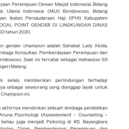
yaan Perempuan Dewan Masjid Indonesia, Bidang
is Ulama Indonesia (MUI) Bondowoso, Bidang
uan Ikatan Persaudaraan Haji (IPHI) Kabupaten
da FOCAL POINT GENDER DI LINGKUNGAN DINAS
 tahun 2020.
an gender champion adalah Sahabat Laily Abida,
Lembaga Konsultasi Pemberdayaan Perempuan dan
ndowoso. Saat ini tercatat sebagai mahasiswi S3
egeri Malang.
k selalu memberikan perlindungan terhadap
a sebagai seseorang yang dianggap layak untuk
Champion ini.
og akhirnya mendirikan sebuah lembaga pendidikan
 Aruna Psychologi (Assesesment – Counseling –
i, beliau juga menjadi Psikolog di RS. Bayangkara
ikolog Dinas Pemberdayaan Perempuan dan