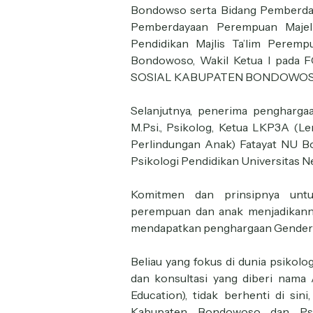
Bondowso serta Bidang Pemberda
Pemberdayaan Perempuan Majel
Pendidikan Majlis Ta’lim Peremp
Bondowoso, Wakil Ketua I pa
SOSIAL KABUPATEN BONDOWOSO
Selanjutnya, penerima pengharga
M.Psi., Psikolog, Ketua LKP3A (
Perlindungan Anak) Fatayat NU Bo
Psikologi Pendidikan Universitas N
Komitmen dan prinsipnya untu
perempuan dan anak menjadikanny
mendapatkan penghargaan Gender 
Beliau yang fokus di dunia psikol
dan konsultasi yang diberi nama
Education), tidak berhenti di sin
Kabupaten Bondowoso dan Ps