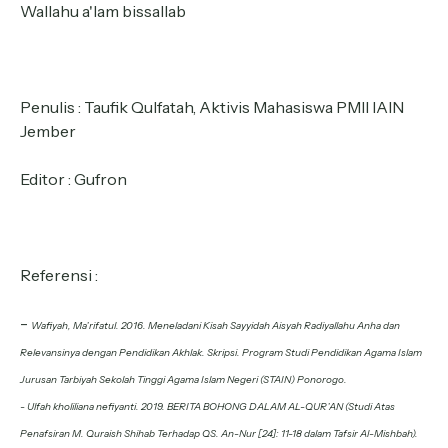
Wallahu a'lam bissallab
Penulis : Taufik Qulfatah, Aktivis Mahasiswa PMII IAIN
Jember
Editor : Gufron
Referensi :
-
Wafiyah, Ma’rifatul. 2016. Meneladani Kisah Sayyidah Aisyah Radiyallahu Anha dan
Relevansinya dengan Pendidikan Akhlak. Skripsi. Program Studi Pendidikan Agama Islam
Jurusan Tarbiyah Sekolah Tinggi Agama Islam Negeri (STAIN) Ponorogo.
- Ulfah kholiliana nefiyanti. 2019. BERITA BOHONG DALAM AL-QUR’AN (Studi Atas
Penafsiran M. Quraish Shihab Terhadap QS. An-Nur [24]: 11-18 dalam Tafsir Al-Mishbah).