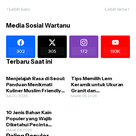
Lebih baru
Lebih lama
Media Sosial Wartanu
302
305
172
1.93K
Terbaru Saat ini
Menjelajah Rasa di Seoul:
Tips Memilih Lem
Panduan Menikmati
Keramik untuk Ukuran
Kuliner Muslim Friendly
Granit dan
Tanpa Cemas
Juli 20, 2026
Homogenous Tile
Maret 06, 2026
10 Jenis Bahan Kain
Populer yang Wajib
Diketahui Pecinta
Fashion
Maret 04, 2026