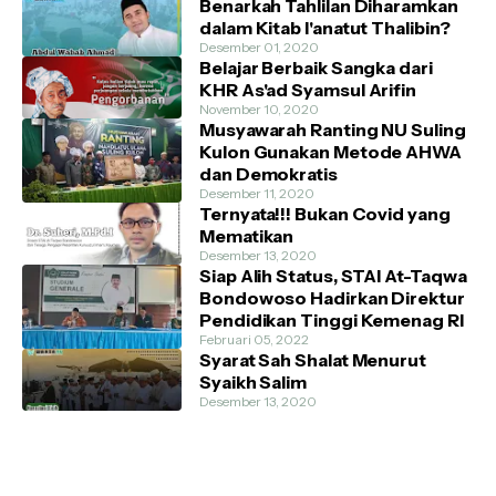
Benarkah Tahlilan Diharamkan
dalam Kitab I'anatut Thalibin?
Desember 01, 2020
Belajar Berbaik Sangka dari
KHR As'ad Syamsul Arifin
November 10, 2020
Musyawarah Ranting NU Suling
Kulon Gunakan Metode AHWA
dan Demokratis
Desember 11, 2020
Ternyata!!! Bukan Covid yang
Mematikan
Desember 13, 2020
Siap Alih Status, STAI At-Taqwa
Bondowoso Hadirkan Direktur
Pendidikan Tinggi Kemenag RI
Februari 05, 2022
Syarat Sah Shalat Menurut
Syaikh Salim
Desember 13, 2020