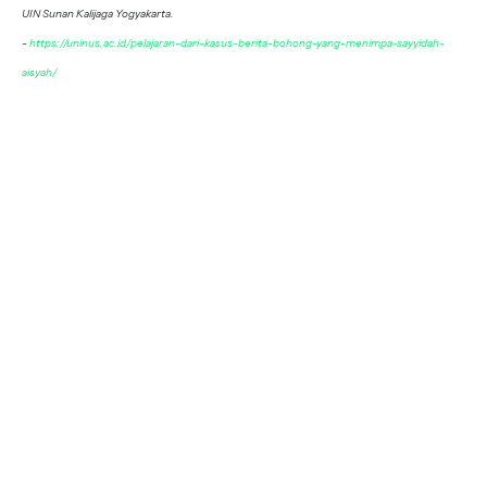
UIN Sunan Kalijaga Yogyakarta.
-
https://uninus.ac.id/pelajaran-dari-kasus-berita-bohong-yang-menimpa-sayyidah-
aisyah/