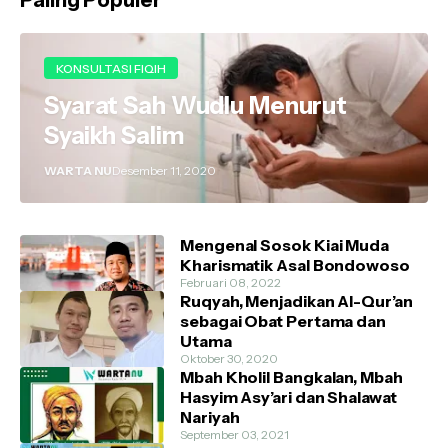
Paling Populer
KONSULTASI FIQIH
Syarat Sah Wudlu Menurut
Syaikh Salim
WARTA NU
Desember 11, 2020
Mengenal Sosok Kiai Muda
Kharismatik Asal Bondowoso
Februari 08, 2022
Ruqyah, Menjadikan Al-Qur’an
sebagai Obat Pertama dan
Utama
Oktober 30, 2020
Mbah Kholil Bangkalan, Mbah
Hasyim Asy’ari dan Shalawat
Nariyah
September 03, 2021