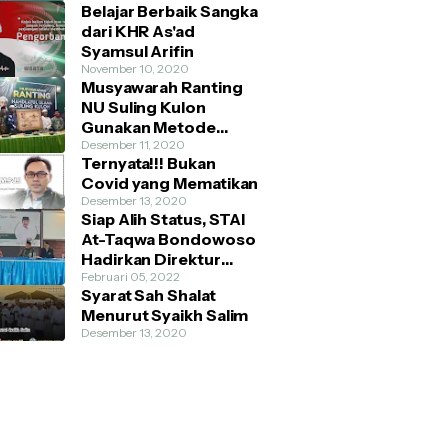
Belajar Berbaik Sangka
dari KHR As'ad
Syamsul Arifin
November 10, 2020
Musyawarah Ranting
NU Suling Kulon
Gunakan Metode
AHWA dan Demokratis
Desember 11, 2020
Ternyata!!! Bukan
Covid yang Mematikan
Desember 13, 2020
Siap Alih Status, STAI
At-Taqwa Bondowoso
Hadirkan Direktur
Pendidikan Tinggi
Februari 05, 2022
Syarat Sah Shalat
Kemenag RI
Menurut Syaikh Salim
Desember 13, 2020