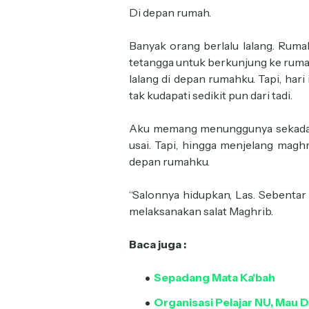
Di depan rumah.
Banyak orang berlalu lalang. Rum
tetangga untuk berkunjung ke ruma
lalang di depan rumahku. Tapi, hari
tak kudapati sedikit pun dari tadi.
Aku memang menunggunya sekadar
usai. Tapi, hingga menjelang magh
depan rumahku.
“Salonnya hidupkan, Las. Sebentar l
melaksanakan salat Maghrib.
Baca juga :
Sepadang Mata Ka'bah
Organisasi Pelajar NU, Mau