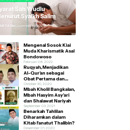
yarat Sah Wudlu
enurut Syaikh Salim
ARTA NU
Desember 11, 2020
Mengenal Sosok Kiai
Muda Kharismatik Asal
Bondowoso
Februari 08, 2022
Ruqyah, Menjadikan
Al-Qur’an sebagai
Obat Pertama dan
Utama
Oktober 30, 2020
Mbah Kholil Bangkalan,
Mbah Hasyim Asy’ari
dan Shalawat Nariyah
September 03, 2021
Benarkah Tahlilan
Diharamkan dalam
Kitab I'anatut Thalibin?
Desember 01, 2020