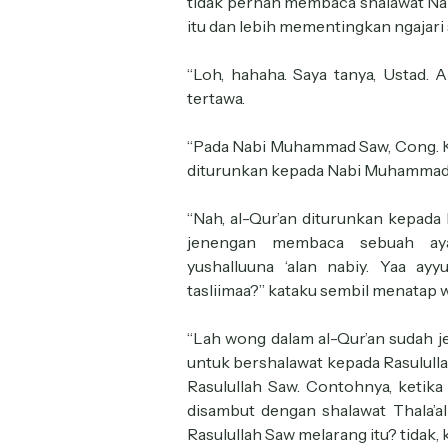
tidak pernah membaca shalawat Nari
itu dan lebih mementingkan ngajari 
“Loh, hahaha. Saya tanya, Ustad. A
tertawa.
“Pada Nabi Muhammad Saw, Cong. Kar
diturunkan kepada Nabi Muhammad 
“Nah, al-Qur’an diturunkan kepada
jenengan membaca sebuah ayat
yushalluuna ‘alan nabiy. Yaa ayy
tasliimaa?” kataku sembil menatap wa
“Lah wong dalam al-Qur’an sudah j
untuk bershalawat kepada Rasululla
Rasulullah Saw. Contohnya, ketika
disambut dengan shalawat Thala’al
Rasulullah Saw melarang itu? tidak, 