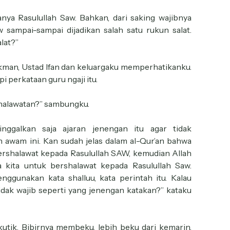
nya Rasulullah Saw. Bahkan, dari saking wajibnya
 sampai-sampai dijadikan salah satu rukun salat.
lat?”
ukman, Ustad Ifan dan keluargaku memperhatikanku.
 perkataan guru ngaji itu.
shalawatan?” sambungku.
inggalkan saja ajaran jenengan itu agar tidak
 awam ini. Kan sudah jelas dalam al-Qur’an bahwa
ershalawat kepada Rasulullah SAW, kemudian Allah
kita untuk bershalawat kepada Rasulullah Saw.
enggunakan kata shalluu, kata perintah itu. Kalau
tidak wajib seperti yang jenengan katakan?” kataku
rkutik. Bibirnya membeku, lebih beku dari kemarin.