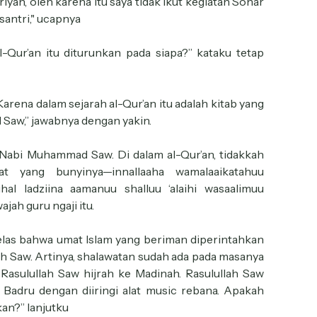
yah, oleh karena itu saya tidak ikut kegiatan Sonar
santri," ucapnya
l-Qur’an itu diturunkan pada siapa?” kataku tetap
ena dalam sejarah al-Qur’an itu adalah kitab yang
Saw,” jawabnya dengan yakin.
 Nabi Muhammad Saw. Di dalam al-Qur’an, tidakkah
 yang bunyinya—innallaaha wamalaaikatahuu
uhal ladziina aamanuu shalluu ‘alaihi wasaalimuu
jah guru ngaji itu.
elas bahwa umat Islam yang beriman diperintahkan
h Saw. Artinya, shalawatan sudah ada pada masanya
 Rasulullah Saw hijrah ke Madinah. Rasulullah Saw
 Badru dengan diiringi alat music rebana. Apakah
kan?” lanjutku