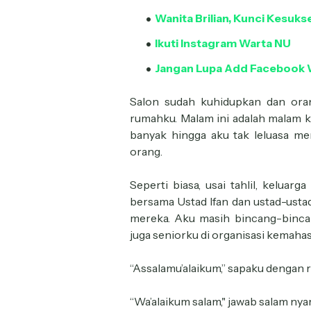
Wanita Brilian, Kunci Kesuks
Ikuti Instagram Warta NU
Jangan Lupa Add Facebook 
Salon sudah kuhidupkan dan ora
rumahku. Malam ini adalah malam ke
banyak hingga aku tak leluasa me
orang.
Seperti biasa, usai tahlil, kelua
bersama Ustad Ifan dan ustad-ustad
mereka. Aku masih bincang-binca
juga seniorku di organisasi kemaha
“Assalamu’alaikum,” sapaku dengan
“Wa’alaikum salam," jawab salam ny