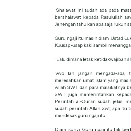
“Shalawat ini sudah ada pada masa
bershalawat kepada Rasulullah saw
Jenengan tahu kan apa saja rukun sa
Guru ngaji itu masih diam. Ustad L
Kuusap-usap kaki sambil menanggapi
“Lalu dimana letak ketidakwajiban 
“Ayo lah jangan mengada-ada, t
meresahkan umat Islam yang masih
Allah SWT dan para malaikatnya b
SWT juga memerintahkan kepada 
Perintah al-Qur’an sudah jelas, m
sudah perintah Allah Swt, apa itu 
mendesak guru ngaji itu.
Diam, sunyi. Guru ngaji itu tak be