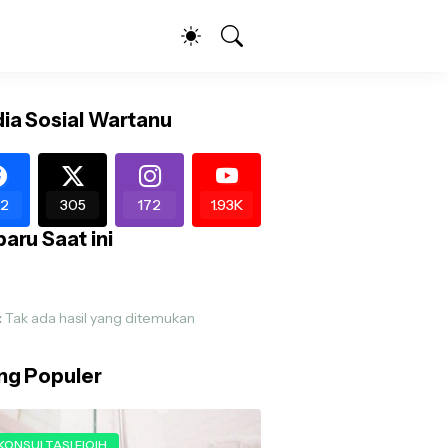
ia Sosial Wartanu
2
305
172
1.93K
aru Saat ini
:
Tak ada hasil yang ditemukan
ing Populer
KONSULTASI FIQIH