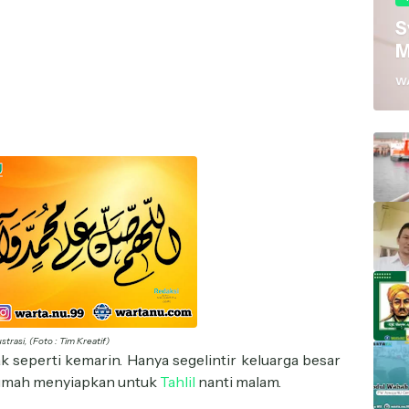
S
M
W
ustrasi, (Foto : Tim Kreatif)
k seperti kemarin. Hanya segelintir keluarga besar
 rumah menyiapkan untuk
Tahlil
nanti malam.