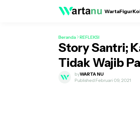
Warta
Figur
Ko
Beranda
REFLEKSI
Story Santri; 
Tidak Wajib Pa
by
WARTA NU
Published:
Februari 09, 2021