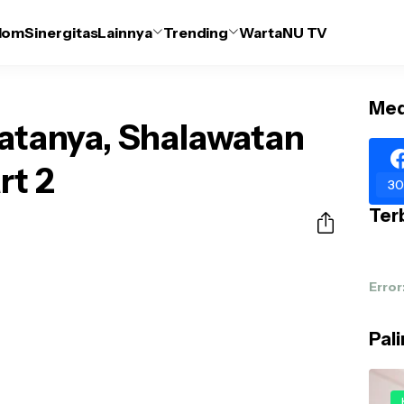
lom
Sinergitas
Lainnya
Trending
WartaNU TV
Med
Katanya, Shalawatan
rt 2
30
Terb
Error
Pal