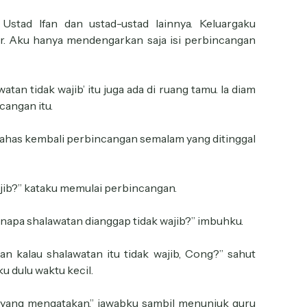
Ustad Ifan dan ustad-ustad lainnya. Keluargaku
. Aku hanya mendengarkan saja isi perbincangan
tan tidak wajib’ itu juga ada di ruang tamu. Ia diam
cangan itu.
a bahas kembali perbincangan semalam yang ditinggal
wajib?” kataku memulai perbincangan.
napa shalawatan dianggap tidak wajib?” imbuhku.
 kalau shalawatan itu tidak wajib, Cong?” sahut
u dulu waktu kecil.
i yang mengatakan,” jawabku sambil menunjuk guru