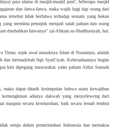
nya) para ulama di masjid-masjid jami’, beberapa masjid
ajaran dan fatwa-fatwa, maka wajib bagi tiap orang dari
ma tersebut tidak berfatwa terhadap sesuatu yang bukan
ng yang meminta petunjuk menjadi salah paham dan orang
ham disebabkan fatwanya" (al-Ahkam as-Shulthaniyah, hal.
a Timur, sejak awal masuknya Islam di Nusantara, adalah
ah dan bermadzhab fiqh Syafi’iyah. Keberadaannya begitu
ampai kini dipegang masyarakat, yaitu paham Ahlus Sunnah
, maka dapat ditarik kesimpulan bahwa suatu kewajiban
p kemungkinan adanya dakwah yang menyeleweng dari
nal maupun secara keseluruhan, baik secara lemah lembut
dak setuju dalam pemerintahan Indonesia dan memaksa