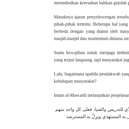
menimbulkan keresahan bahkan gejolak 
Masuknya ajaran penyelewengan tersebu
pihak-pihak tertentu. Beberapa hal yang
berbeda dengan yang dianut oleh masy
masjid-masjid dan momentum dimana um
Suatu kewajiban untuk menjaga timbul
yang terjun langsung, tapi masyarakat ju
Lalu, bagaimana apabila pendakwah yang
kehidupan masyarakat?
Imam al-Mawardi melanjutkan penjelasa
ِّي للتدريس والفتيا، فعلى كل واحد منهم
 به المستهدي ويزِلّ به المسترشد