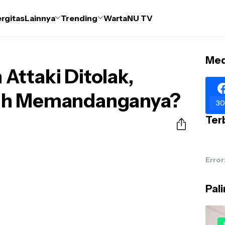
ergitas
Lainnya
Trending
WartaNU TV
Med
Attaki Ditolak,
qh Memandanganya?
30
Terb
Error
Pal