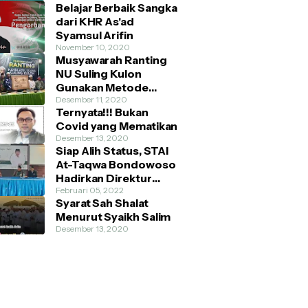
Belajar Berbaik Sangka
dari KHR As'ad
Syamsul Arifin
November 10, 2020
Musyawarah Ranting
NU Suling Kulon
Gunakan Metode
AHWA dan Demokratis
Desember 11, 2020
Ternyata!!! Bukan
Covid yang Mematikan
Desember 13, 2020
Siap Alih Status, STAI
At-Taqwa Bondowoso
Hadirkan Direktur
Pendidikan Tinggi
Februari 05, 2022
Syarat Sah Shalat
Kemenag RI
Menurut Syaikh Salim
Desember 13, 2020