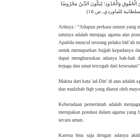
 مِنَ الْحُقُوقِ وَالْحُدُودِ؛ لِيَكُونَ الدِّينُ مَحْرُوسًا
حكام السلطانية للماوردي, ص ١٥
Artinya : “Adapun perkara umum yang m
satunya adalah menjaga agama atas ponda
Apabila muncul seorang pelaku bid’ah m
untuk memaparkan hujjah kepadanya dan
dapat mengharuskan adanya hak-hak 
terjaga dan umat tercegah dari kesesatan
Makna dari kata 'ad-Din' di atas adalah
dan madzhab fiqh yang dianut oleh mayor
Keberadaan pemerintah adalah menjaga
merupakan pondasi dalam agama yang ber
secara aman.
Karena bisa saja dengan adanya aki