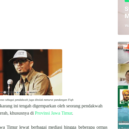
S
M
W
oso sebagai pendakwah juga ditolak menurut pandangan Fiqh
karang ini tengah digemparkan oleh seorang pendakwah
aerah, khususnya di
Provinsi Jawa Timur
.
awa Timur lewat berbagai mediasi hingga beberapa ormas