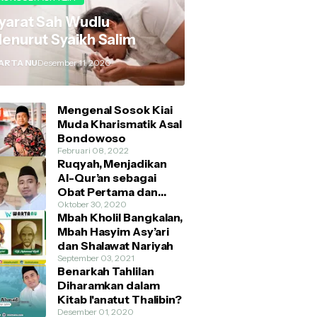
yarat Sah Wudlu
enurut Syaikh Salim
ARTA NU
Desember 11, 2020
Mengenal Sosok Kiai
Muda Kharismatik Asal
Bondowoso
Februari 08, 2022
Ruqyah, Menjadikan
Al-Qur’an sebagai
Obat Pertama dan
Utama
Oktober 30, 2020
Mbah Kholil Bangkalan,
Mbah Hasyim Asy’ari
dan Shalawat Nariyah
September 03, 2021
Benarkah Tahlilan
Diharamkan dalam
Kitab I'anatut Thalibin?
Desember 01, 2020