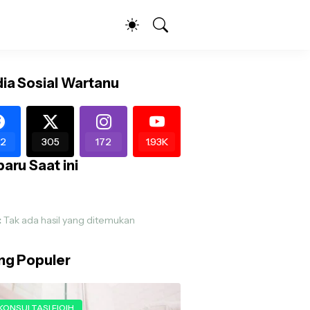
ia Sosial Wartanu
2
305
172
1.93K
aru Saat ini
:
Tak ada hasil yang ditemukan
ing Populer
KONSULTASI FIQIH