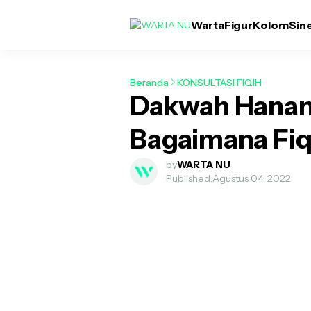
Warta
Figur
Kolom
Sin
Beranda
KONSULTASI FIQIH
Dakwah Hanan 
Bagaimana Fi
by
WARTA NU
Published:
Agustus 04, 2022