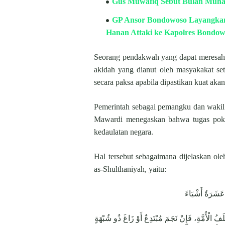
Gus Muwafiq Sebut Bulan Muha
GP Ansor Bondowoso Layangkan 
Hanan Attaki ke Kapolres Bondo
Seorang pendakwah yang dapat meresah
akidah yang dianut oleh masyakakat se
secara paksa apabila dipastikan kuat aka
Pemerintah sebagai pemangku dan wakil 
Mawardi menegaskan bahwa tugas poko
kedaulatan negara.
Hal tersebut sebagaimana dijelaskan ol
as-Shulthaniyah, yaitu:
ِ عَشَرَةُ أَشْيَاءَ
فُ الْأُمَّةِ، فَإِنْ نَجَمَ مُبْتَدِعٌ أَوْ زَاغَ ذُو شُبْهَةٍ