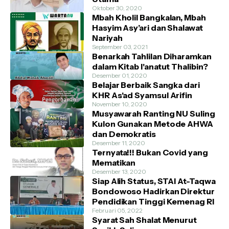
Oktober 30, 2020
Mbah Kholil Bangkalan, Mbah
Hasyim Asy’ari dan Shalawat
Nariyah
September 03, 2021
Benarkah Tahlilan Diharamkan
dalam Kitab I'anatut Thalibin?
Desember 01, 2020
Belajar Berbaik Sangka dari
KHR As'ad Syamsul Arifin
November 10, 2020
Musyawarah Ranting NU Suling
Kulon Gunakan Metode AHWA
dan Demokratis
Desember 11, 2020
Ternyata!!! Bukan Covid yang
Mematikan
Desember 13, 2020
Siap Alih Status, STAI At-Taqwa
Bondowoso Hadirkan Direktur
Pendidikan Tinggi Kemenag RI
Februari 05, 2022
Syarat Sah Shalat Menurut