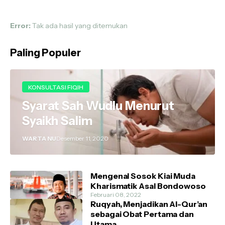
Error:
Tak ada hasil yang ditemukan
Paling Populer
KONSULTASI FIQIH
Syarat Sah Wudlu Menurut
Syaikh Salim
WARTA NU
Desember 11, 2020
Mengenal Sosok Kiai Muda
Kharismatik Asal Bondowoso
Februari 08, 2022
Ruqyah, Menjadikan Al-Qur’an
sebagai Obat Pertama dan
Utama