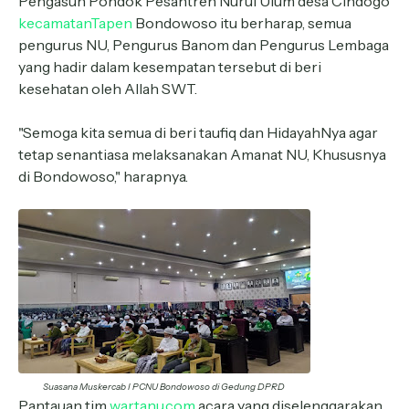
Pengasuh Pondok Pesantren Nurul Ulum desa Cindogo
kecamatanTapen
Bondowoso itu berharap, semua
pengurus NU, Pengurus Banom dan Pengurus Lembaga
yang hadir dalam kesempatan tersebut di beri
kesehatan oleh Allah SWT.
"Semoga kita semua di beri taufiq dan HidayahNya agar
tetap senantiasa melaksanakan Amanat NU, Khususnya
di Bondowoso," harapnya.
Suasana Muskercab I PCNU Bondowoso di Gedung DPRD
Pantauan tim
wartanu.com
acara yang diselenggarakan