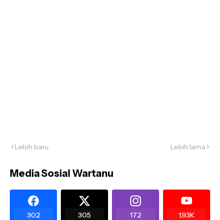
Lebih baru
Lebih lama
Media Sosial Wartanu
302
305
172
1.93K