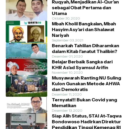
Ruqyah, Menjadikan Al-Qur’an
sebagai Obat Pertama dan
Utama
Oktober 30, 2020
Mbah Kholil Bangkalan, Mbah
Hasyim Asy’ari dan Shalawat
Nariyah
September 03, 2021
Benarkah Tahlilan Diharamkan
dalam Kitab I'anatut Thalibin?
Desember 01, 2020
Belajar Berbaik Sangka dari
KHR As'ad Syamsul Arifin
November 10, 2020
Musyawarah Ranting NU Suling
Kulon Gunakan Metode AHWA
dan Demokratis
Desember 11, 2020
Ternyata!!! Bukan Covid yang
Mematikan
Desember 13, 2020
Siap Alih Status, STAI At-Taqwa
Bondowoso Hadirkan Direktur
Pendidikan Tinggi Kemenag RI