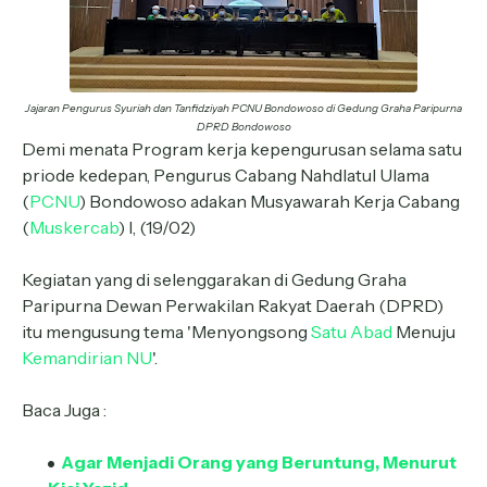
Jajaran Pengurus Syuriah dan Tanfidziyah PCNU Bondowoso di Gedung Graha Paripurna
DPRD Bondowoso
Demi menata Program kerja kepengurusan selama satu
priode kedepan, Pengurus Cabang Nahdlatul Ulama
(
PCNU
) Bondowoso adakan Musyawarah Kerja Cabang
(
Muskercab
) I, (19/02)
Kegiatan yang di selenggarakan di Gedung Graha
Paripurna Dewan Perwakilan Rakyat Daerah (DPRD)
itu mengusung tema 'Menyongsong
Satu Abad
Menuju
Kemandirian NU
'.
Baca Juga :
Agar Menjadi Orang yang Beruntung, Menurut