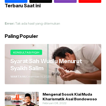
Terbaru Saat ini
Error:
Tak ada hasil yang ditemukan
Paling Populer
KONSULTASI FIQIH
Syarat Sah Wudlu Menurut
Syaikh Salim
WARTA NU
Desember 11, 2020
Mengenal Sosok Kiai Muda
Kharismatik Asal Bondowoso
Februari 08, 2022