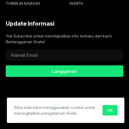
THIBBUN NABAWI
WARTA
Update Informasi
Yuk Subscribe untuk mendapatkan info terbaru dari kami.
Berlangganan Gratis!
Situs web kami menggunakan cookie untuk
About
Contact
Privacy Policy
Disclaimer
Media Cyber
OK
meningkatkan pengalaman Anda.
Copyright 2020 - 2025 -
Wartanu.com