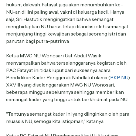
hukum, dakwah. Fatayat juga akan menumbuhkan ke-
NU-an di lini paling awal, yakni di keluarga kecil. Hanya
saja, Sri Hastutik mengingatkan bahwa semangat
menghidupkan NU harus tetap dilandasi oleh semangat
menjunjung tinggi kewajiban sebagai seorang istri dan
panutan bagi putra-putrinya.
Ketua MWC NU Wonosari Ust Abdul Wasik
menyampaikan bahwa terselenggaranya kegiatan oleh
PAC Fatayat ini tidak luput dari suksesnya acara
Pendidikan Kader Penggerak Nahdlatul ulama (
PKP NU
)
XXVIII yang diselenggarakan MWC NU Wonosari,
beberapa minggu sebelumnya sehingga memberikan
semangat kader yang tinggi untuk berkhidmat pada NU.
"Tentunya semangat kader ini yang diinginkan oleh para
muassis NU, semoga kita istiqomah," katanya.
Ketua PC Fatayat NU Bondowoso Nyai Hj. Nurdiana