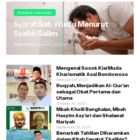
KONSULTASI FIQIH
Syarat Sah Wudlu Menurut
Syaikh Salim
WARTA NU
Desember 11, 2020
Mengenal Sosok Kiai Muda
Kharismatik Asal Bondowoso
Februari 08, 2022
Ruqyah, Menjadikan Al-Qur’an
sebagai Obat Pertama dan
Utama
Oktober 30, 2020
Mbah Kholil Bangkalan, Mbah
Hasyim Asy’ari dan Shalawat
Nariyah
September 03, 2021
Benarkah Tahlilan Diharamkan
dalam Kitab I'anatut Thalibin?