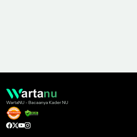
WartaNU - Bacaanya Kader NU