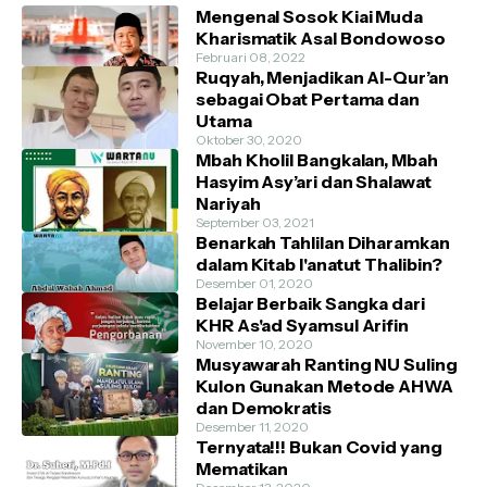
Mengenal Sosok Kiai Muda
Kharismatik Asal Bondowoso
Februari 08, 2022
Ruqyah, Menjadikan Al-Qur’an
sebagai Obat Pertama dan
Utama
Oktober 30, 2020
Mbah Kholil Bangkalan, Mbah
Hasyim Asy’ari dan Shalawat
Nariyah
September 03, 2021
Benarkah Tahlilan Diharamkan
dalam Kitab I'anatut Thalibin?
Desember 01, 2020
Belajar Berbaik Sangka dari
KHR As'ad Syamsul Arifin
November 10, 2020
Musyawarah Ranting NU Suling
Kulon Gunakan Metode AHWA
dan Demokratis
Desember 11, 2020
Ternyata!!! Bukan Covid yang
Mematikan