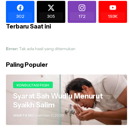
302
305
172
1.93K
Terbaru Saat ini
Error:
Tak ada hasil yang ditemukan
Paling Populer
KONSULTASI FIQIH
Syarat Sah Wudlu Menurut
Syaikh Salim
WARTA NU
Desember 11, 2020