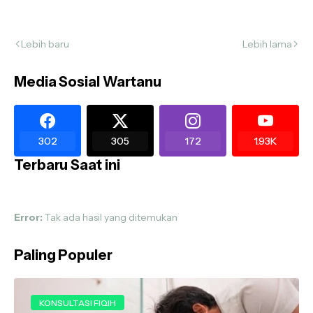
Lebih baru
Lebih lama
Media Sosial Wartanu
302
305
172
1.93K
Terbaru Saat ini
Error:
Tak ada hasil yang ditemukan
Paling Populer
KONSULTASI FIQIH