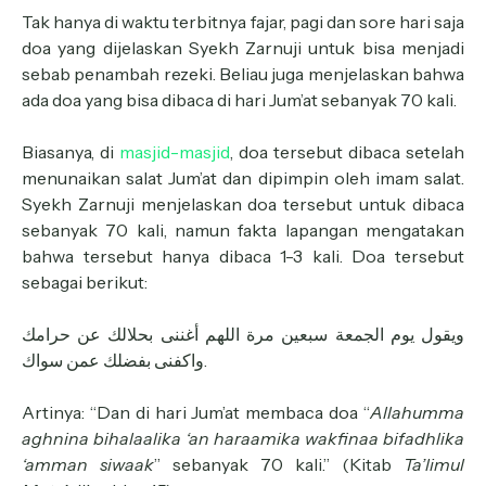
Tak hanya di waktu terbitnya fajar, pagi dan sore hari saja
doa yang dijelaskan Syekh Zarnuji untuk bisa menjadi
sebab penambah rezeki. Beliau juga menjelaskan bahwa
ada doa yang bisa dibaca di hari Jum’at sebanyak 70 kali.
Biasanya, di
masjid-masjid
, doa tersebut dibaca setelah
menunaikan salat Jum’at dan dipimpin oleh imam salat.
Syekh Zarnuji menjelaskan doa tersebut untuk dibaca
sebanyak 70 kali, namun fakta lapangan mengatakan
bahwa tersebut hanya dibaca 1-3 kali. Doa tersebut
sebagai berikut:
ويقول يوم الجمعة سبعين مرة اللهم أغننى بحلالك عن حرامك
واكفنى بفضلك عمن سواك.
Artinya: “Dan di hari Jum’at membaca doa “
Allahumma
aghnina bihalaalika ‘an haraamika wakfinaa bifadhlika
‘amman siwaak
” sebanyak 70 kali.” (Kitab
Ta’limul