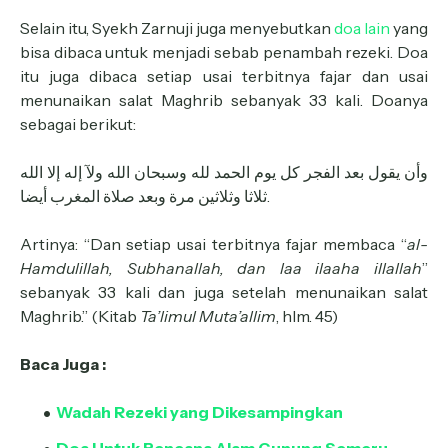
Selain itu, Syekh Zarnuji juga menyebutkan
doa lain
yang
bisa dibaca untuk menjadi sebab penambah rezeki. Doa
itu juga dibaca setiap usai terbitnya fajar dan usai
menunaikan salat Maghrib sebanyak 33 kali. Doanya
sebagai berikut:
وأن يقول بعد الفجر كل يوم الحمد لله وسبحان الله ولآ إله إلا الله
ثلاثا وثلاثين مرة وبعد صلاة المغرب أيضا.
Artinya: “Dan setiap usai terbitnya fajar membaca “
al-
Hamdulillah, Subhanallah, dan laa ilaaha illallah
”
sebanyak 33 kali dan juga setelah menunaikan salat
Maghrib.” (Kitab
Ta’limul Muta’allim
, hlm. 45)
Baca Juga :
Wadah Rezeki yang Dikesampingkan