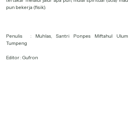
tertakar melalui jalur apa pun, mulai spiritual (doa) mau
pun bekerja (fisik).
Penulis
: Muhlas, Santri Ponpes Miftahul Ulum
Tumpeng
Editor
: Gufron