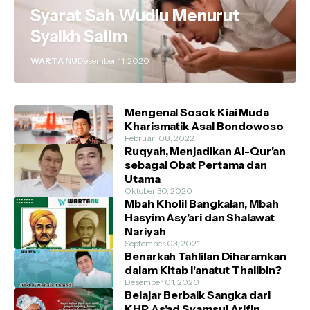
Syarat Sah Wudlu Menurut
Syaikh Salim
WARTA NU
Desember 11, 2020
Mengenal Sosok Kiai Muda
Kharismatik Asal Bondowoso
Februari 08, 2022
Ruqyah, Menjadikan Al-Qur’an
sebagai Obat Pertama dan
Utama
Oktober 30, 2020
Mbah Kholil Bangkalan, Mbah
Hasyim Asy’ari dan Shalawat
Nariyah
September 03, 2021
Benarkah Tahlilan Diharamkan
dalam Kitab I'anatut Thalibin?
Desember 01, 2020
Belajar Berbaik Sangka dari
KHR As'ad Syamsul Arifin